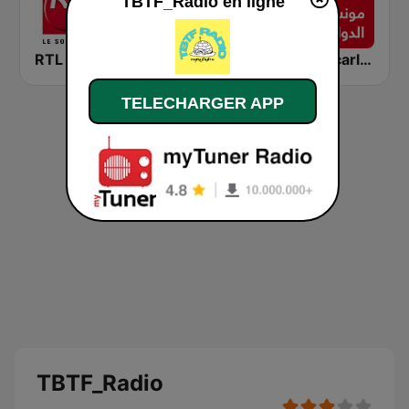
TBTF_Radio en ligne
RTL 2
RFI Monde
Montecarlo al doualiya (مونت كارلو الدولية)
TELECHARGER APP
TBTF_Radio