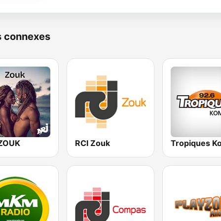
s connexes
ZOUK
RCI Zouk
Tropiques K