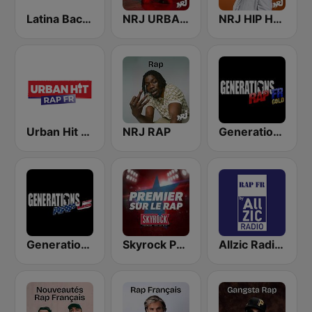
Latina Bachata
NRJ URBAN HITS
NRJ HIP HOP RNB HITS
Urban Hit Rap FR
NRJ RAP
Generations Rap FR Gold
Generations Rap US
Skyrock Premier sur le Rap
Allzic Radio RAP FR