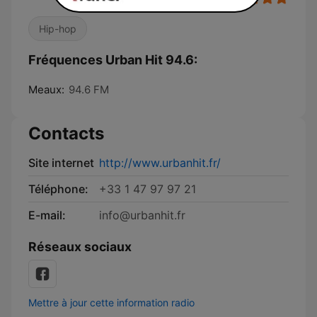
Hip-hop
Fréquences Urban Hit 94.6:
Meaux:
94.6 FM
Contacts
Site internet
http://www.urbanhit.fr/
Téléphone:
+33 1 47 97 97 21
E-mail:
info@urbanhit.fr
Réseaux sociaux
Mettre à jour cette information radio