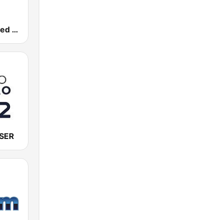
181.fm - Chilled Out
 SER