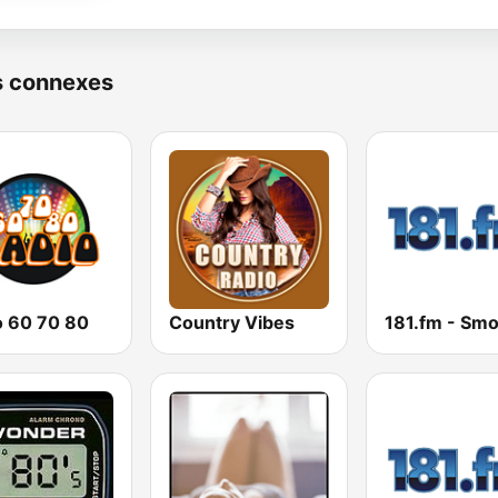
s connexes
o 60 70 80
Country Vibes