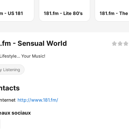
m - US 181
181.fm - Lite 80's
181.fm - The
.fm - Sensual World
Lifestyle... Your Music!
y Listening
ntacts
internet
http://www.181.fm/
aux sociaux