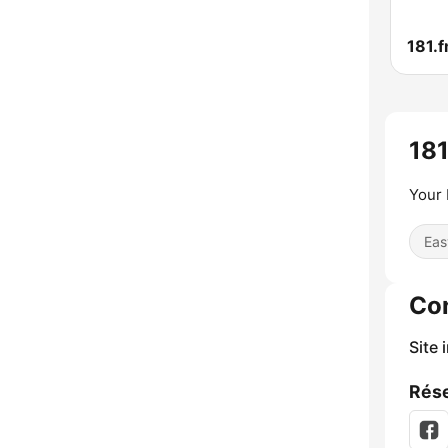
181.f
181
Your 
Eas
Co
Site 
Rése