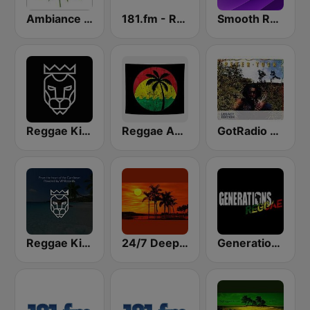
Ambiance Reggae
181.fm - Rock 181
Smooth Relax
Reggae King Radio
Reggae Ambassadors Radio
GotRadio - Reggae Rasta & Roots
Reggae King
24/7 Deep Sleep Music Relaxing Music Insomnia Sleep Relaxing Music Study Sleep Meditation
Generations Reggae