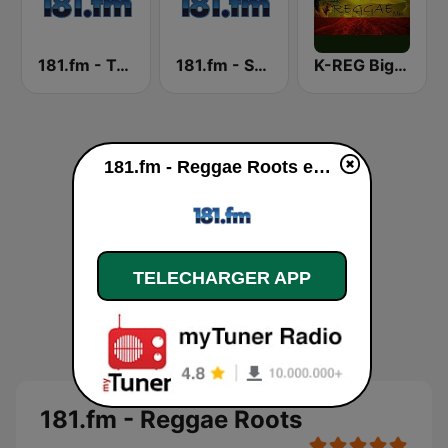
181.fm - Techno Club
181.fm - Soul
K-REG Big Reggae Mix
181.fm - Reggae Roots en ligne
TELECHARGER APP
181.fm - Reggae Roots