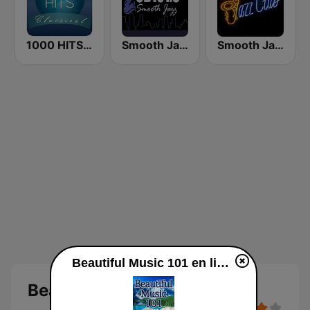
1000 HITS Classical Music
Smooth Jazz CD 101.9 FM
Smooth Jazz Tri-Cities WA
Beautiful Music 101 en ligne
Beautiful Music 101