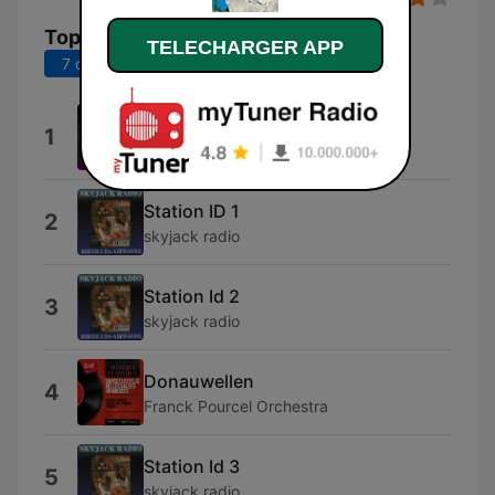
Top titres
TELECHARGER APP
7 derniers jours
30 derniers jours
Station ID
1
CATV
Station ID 1
2
skyjack radio
Station Id 2
3
skyjack radio
Donauwellen
4
Franck Pourcel Orchestra
Station Id 3
5
skyjack radio