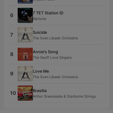
7 TET Station ID
6
Biptunia
Suicide
7
The Sven Libaek Orchestra
Annie's Song
8
The Geoff Love Singers
Love Me
9
The Sven Libaek Orchestra
Brasilia
10
Arthur Greenslade & Starborne Strings