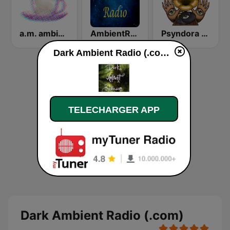
a.m. ambient
AmbientRadio (MRG.fm)
Psyndora Chillout
Dark Ambient Radio (.com) en ligne
TELECHARGER APP
Dark Ambient Radio (.com)