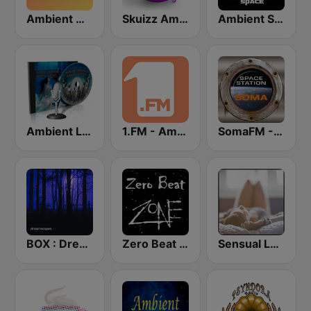
Ambient Modern
Skuizz Ambient
Ambient Space Radio
Ambient Lounge on MixLive.ie
1.FM - Ambient Psychill
SomaFM - Space Station Soma
BOX : Dreamscapes - Ambient Chill
Zero Beat Ambient Zone (MRG.fm)
Sensual Lounge