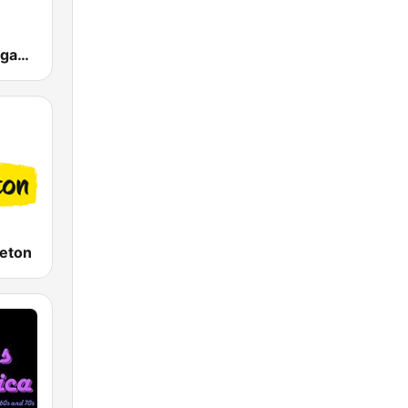
ENERGY Reggaeton
aeton