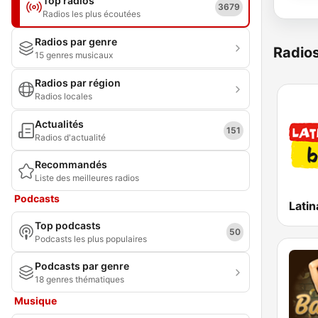
Top radios
3679
Radios les plus écoutées
Radios par genre
Radio
15 genres musicaux
Radios par région
Radios locales
Actualités
151
Radios d'actualité
Recommandés
Liste des meilleures radios
Podcasts
Latin
Top podcasts
50
Podcasts les plus populaires
Podcasts par genre
18 genres thématiques
Musique