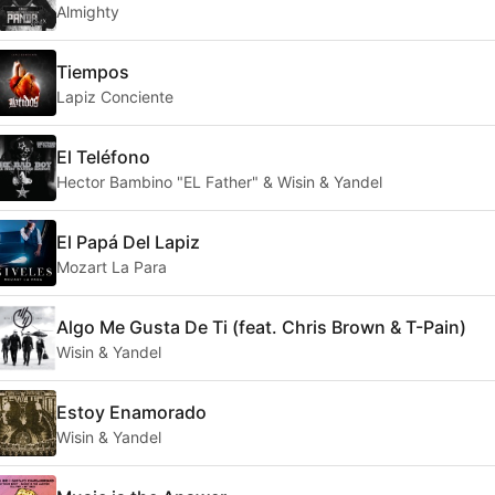
Almighty
Tiempos
Lapiz Conciente
El Teléfono
Hector Bambino "EL Father" & Wisin & Yandel
El Papá Del Lapiz
Mozart La Para
Algo Me Gusta De Ti (feat. Chris Brown & T-Pain)
Wisin & Yandel
Estoy Enamorado
Wisin & Yandel