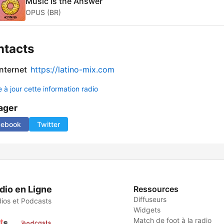
Music is the Answer
OPUS (BR)
ntacts
internet
https://latino-mix.com
 à jour cette information radio
ager
cebook
Twitter
dio en Ligne
Ressources
Diffuseurs
ios et Podcasts
Widgets
Match de foot à la radio