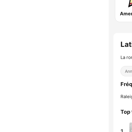
Lat
La r
Ann
Fréq
Ralei
Top 
1