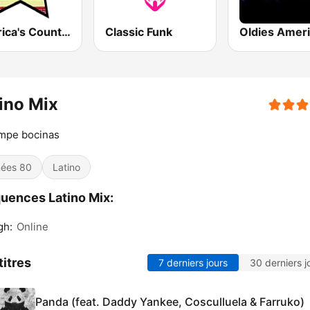
America's Country
Classic Funk
Oldies Amer
ino Mix
ompe bocinas
ées 80
Latino
uences Latino Mix:
gh:
Online
titres
7 derniers jours
30 derniers j
Panda (feat. Daddy Yankee, Cosculluela & Farruko)