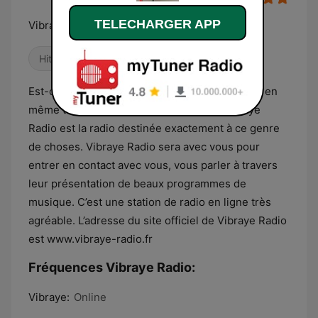
TELECHARGER APP
Vibraye radio la radio qui te fait vibrer
Hits Classique
Années 80
Années 90
Est-ce que j’aime rester à l’écoute et m’amuser en
même temps? Si c’est votre demande, Vibraye
Radio est la radio destinée exactement à ce genre
de choses. Vibraye Radio sera avec vous pour
entrer en contact avec vous, vous parler à travers
leur présentation de beaux programmes de
musique. C’est une station de radio en ligne très
agréable. L’adresse du site officiel de Vibraye Radio
est www.vibraye-radio.fr
Fréquences Vibraye Radio:
Vibraye:
Online