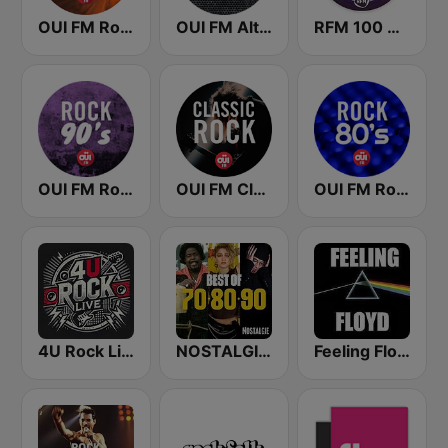
OUI FM Rock 70's
OUI FM Alternatif
RFM 100 % New Wave
OUI FM Rock 90's
OUI FM Classic Rock
OUI FM Rock 80's
4U Rock Live
NOSTALGIE BEST OF 70 80 90
Feeling Floyd