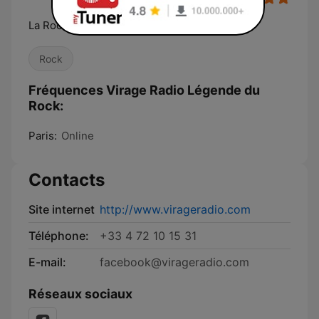
La Rock Station
Rock
Fréquences Virage Radio Légende du
Rock:
Paris:
Online
Contacts
Site internet
http://www.virageradio.com
Téléphone:
+33 4 72 10 15 31
E-mail:
facebook@virageradio.com
Réseaux sociaux