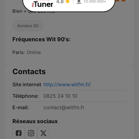
Bien + que des hits
Années 90
Fréquences Wit 90's:
Paris:
Online
Contacts
Site internet
http://www.witfm.fr/
Téléphone:
0825 24 10 10
E-mail:
contact@witfm.fr
Réseaux sociaux