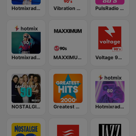
Hotmixradio 2000
Vibration 90's
PulsRadio 80's
Hotmixradio 90's
MAXXIMUM 90's
Voltage 90's
NOSTALGIE DANCE PARTY 90
Greatest Hits 2000's
Hotmixradio 80's