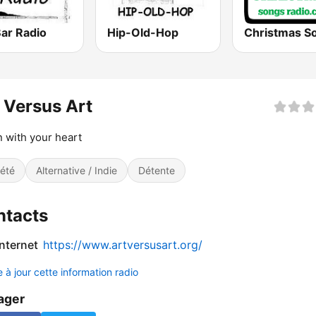
Bar Radio
Hip-Old-Hop
 Versus Art
n with your heart
iété
Alternative / Indie
Détente
ntacts
internet
https://www.artversusart.org/
 à jour cette information radio
ager