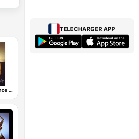
TELECHARGER APP
80s Funk Dance Music