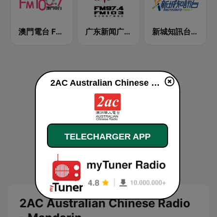
澳門電台 FM 100.7
广东新闻广播 FM 97.4
新城知訊台 MetroInfo FM99.7
2AC Australian Chinese Radio - Mandarin en ligne
TELECHARGER APP
2AC Australian Chinese Radio