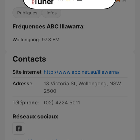
Publiques
Infos
Fréquences ABC Illawarra:
Wollongong:
97.3 FM
Contacts
Site internet
http://www.abc.net.au/illawarra/
Adresse:
13 Victoria St, Wollongong, NSW,
2500
Téléphone:
(02) 4224 5011
Réseaux sociaux