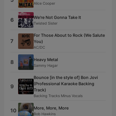
5
Alice Cooper
We're Not Gonna Take It
6
Twisted Sister
For Those About to Rock (We Salute
7
You)
AC/DC
Heavy Metal
8
Sammy Hagar
Bounce [in the style of] Bon Jovi
(Professional Karaoke Backing
9
Track)
Backing Tracks Minus Vocals
More, More, More
10
Bob Hawkins