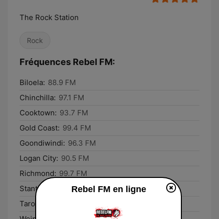
The Rock Station
Rock
Fréquences Rebel FM:
Biloela:
88.9 FM
Chinchilla:
97.1 FM
Cooktown:
93.7 FM
Gold Coast:
99.4 FM
Goondiwindi:
96.3 FM
Logan City:
90.5 FM
Richmond:
99.7 FM
Stanthorpe:
97.1 FM
Rebel FM en ligne
Taroom:
92.5 FM
Weipa:
96.1 FM