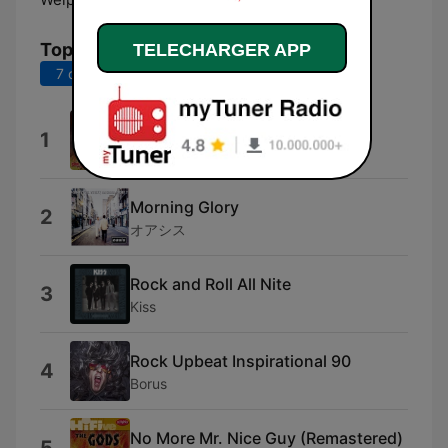
Top titres
TELECHARGER APP
7 derniers jours
30 derniers jours
You
1
Five Finger Death Punch
Morning Glory
2
オアシス
Rock and Roll All Nite
3
Kiss
Rock Upbeat Inspirational 90
4
Borus
No More Mr. Nice Guy (Remastered)