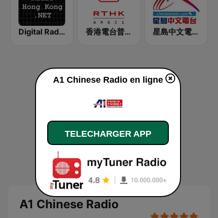
Digital Radio Hong Kong
香港電台普通話台 RTHK Radio
星島中文電台-粵語台
A1 Chinese Radio en ligne
TELECHARGER APP
A1 Chinese Radio