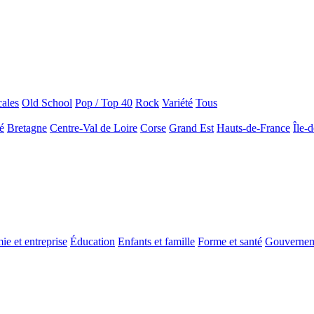
ales
Old School
Pop / Top 40
Rock
Variété
Tous
é
Bretagne
Centre-Val de Loire
Corse
Grand Est
Hauts-de-France
Île-
e et entreprise
Éducation
Enfants et famille
Forme et santé
Gouverne