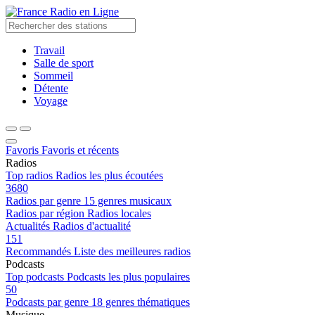
Radio en Ligne
Travail
Salle de sport
Sommeil
Détente
Voyage
Favoris
Favoris et récents
Radios
Top radios
Radios les plus écoutées
3680
Radios par genre
15 genres musicaux
Radios par région
Radios locales
Actualités
Radios d'actualité
151
Recommandés
Liste des meilleures radios
Podcasts
Top podcasts
Podcasts les plus populaires
50
Podcasts par genre
18 genres thématiques
Musique