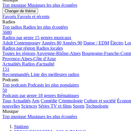
Top musique
Musiques les plus écoutées
Changer de thème
Favoris
Favoris et récents
Radios
Top radios
Radios les plus écoutées
3680
Radios par genre
15 genres musicaux
Adult Contemporary
Années 80
Années 90
Danse / EDM
Électro
Loc
Radios par région
Radios locales
Toutes les régions
Auvergne-Rhône-Alpes
Bourgogne-Franche-Comt
Provence-Alpes-Côte d'Azur
Actualités
Radios d'actualité
151
Recommandés
Liste des meilleures radios
Podcasts
Top podcasts
Podcasts les plus populaires
50
Podcasts par genre
18 genres thématiques
Tous
Actualités
Arts
Comédie
Criminologie
Culture et société
Économi
nouvelles
Sciences
Séries TV et films
Sports
Technologie
Musique
Top musique
Musiques les plus écoutées
Stations