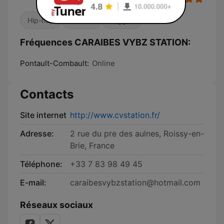
Hip-hop
Locales
Reggae
Fréquences CARAIBES VYBZ STATION:
Pontault-Combault:
Online
Contacts
Site internet
http://www.cvstation.fr/
Adresse:
2 rue du pre des aulnes, Roissy-en-
Brie, France
Téléphone:
+33 7 83 98 49 45
E-mail:
caraibesvybzstation@hotmail.com
Réseaux sociaux