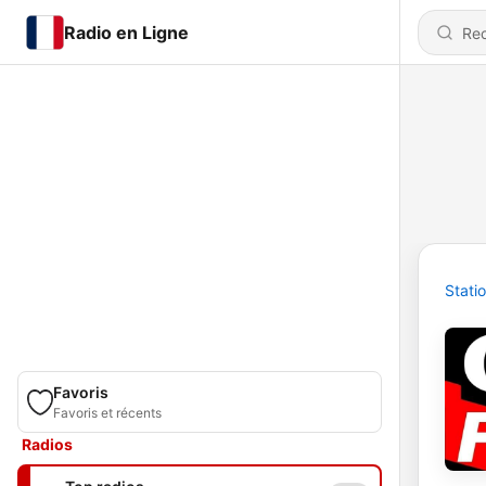
Radio en Ligne
Stati
Favoris
Favoris et récents
Radios