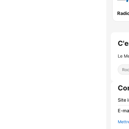
Radi
C'e
Le Me
Ro
Co
Site 
E-mai
Mettre