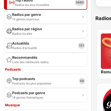
Top radios
3680
Radios les plus écoutées
Radios par genre
Radio
15 genres musicaux
Radios par région
Radios locales
Actualités
151
Radios d'actualité
Recommandés
Liste des meilleures radios
Podcasts
Roma
Top podcasts
50
Podcasts les plus populaires
Podcasts par genre
18 genres thématiques
Musique