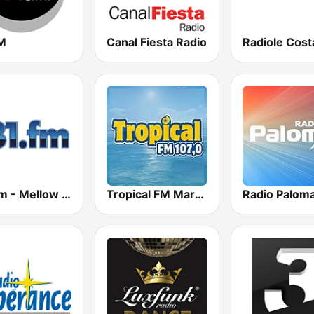
M
Canal Fiesta Radio
181.fm - Mellow Gold
Tropical FM Marbella 107.0
Radio Palom