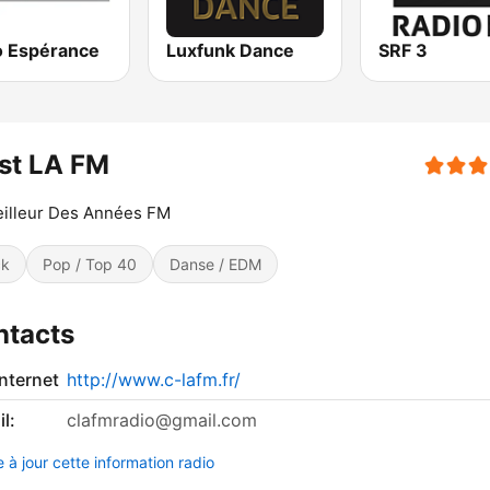
o Espérance
Luxfunk Dance
SRF 3
st LA FM
illeur Des Années FM
ck
Pop / Top 40
Danse / EDM
ntacts
internet
http://www.c-lafm.fr/
l:
clafmradio@gmail.com
 à jour cette information radio