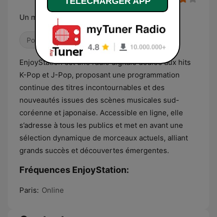
TELECHARGER APP
Un max de son fresh
Pop / Top 40
Hits Classique
EnjoyStation est une radio digitale dédiée aux hits
K-Pop et J-Pop, proposant une programmation
continue des titres incontournables et des
nouveautés issues des scènes musicales sud-
coréenne et japonaise. Accessible en ligne, elle
s’adresse à tous les publics et met en avant une
sélection dynamique de morceaux actuels, alliant
grands succès et découvertes émergentes.
Fréquences EnjoyStation:
Paris:
Online