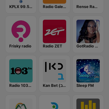
KPLX 99.5 The Wolf FM
Radio Galey Israel (רדיו גלי ישראל)
Rense Radio Network
Frisky radio
Radio ZET
GotRadio - Urban Lounge
Radio 103FM
Kan Bet (כאן ב' / רשת ב')
Sleep FM