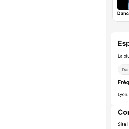
Danc
Es
La pl
Dan
Fréq
Lyon:
Co
Site 