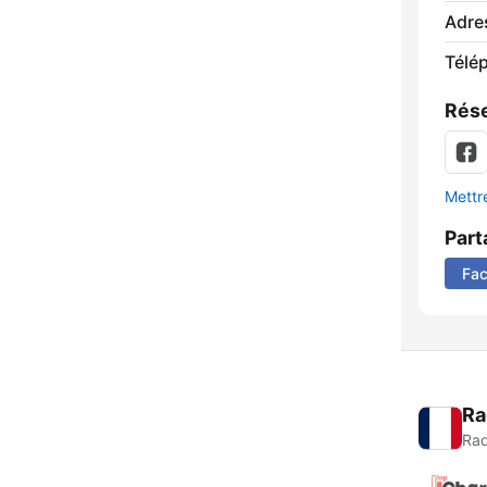
Adre
Télé
Rése
Mettre
Part
Fa
Ra
Rad