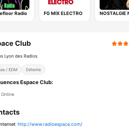
efloor Radio
FG MIX ELECTRO
pace Club
us Lyon des Radios
se / EDM
Détente
uences Espace Club:
Online
ntacts
internet
http://www.radioespace.com/