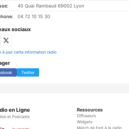
sse:
40 Quai Rambaud 69002 Lyon
phone:
04 72 10 15 30
aux sociaux
 à jour cette information radio
ager
cebook
Twitter
dio en Ligne
Ressources
Diffuseurs
ios et Podcasts
Widgets
Match de foot à la radio