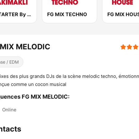
FG STARTER By HAKIMAKLI
FG MIX TECHNO
FG MIX HOU
 MIX MELODIC
se / EDM
ixes des plus grands DJs de la scène melodic techno, émotionn
onçue comme un cocon musical
quences FG MIX MELODIC:
:
Online
ntacts