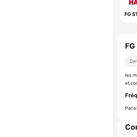
FG
Dan
les m
et c
Fré
Paris
Co