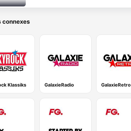
s connexes
ck Klassiks
GalaxieRadio
GalaxieRetro