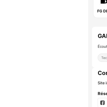
FG D
GA
Écout
Tec
Co
Site 
Rése