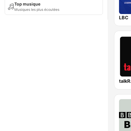
Top musique
Musiques les plus écoutées
LBC
talk