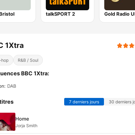
ristol
talkSPORT 2
Gold Radio 
C 1Xtra
-hop
R&B / Soul
uences BBC 1Xtra:
on:
DAB
titres
7 derniers jours
30 derniers j
Home
Jorja Smith