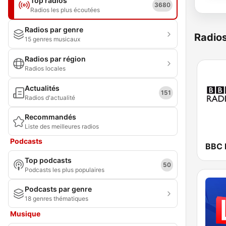
Top radios
3680
Radios les plus écoutées
Radios par genre
Radio
15 genres musicaux
Radios par région
Radios locales
Actualités
151
Radios d'actualité
Recommandés
Liste des meilleures radios
Podcasts
BBC 
Top podcasts
50
Podcasts les plus populaires
Podcasts par genre
18 genres thématiques
Musique