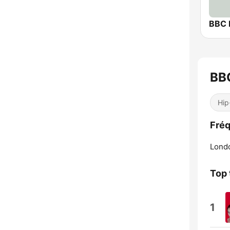
BBC B
BB
Hip
Fréq
Lond
Top 
1