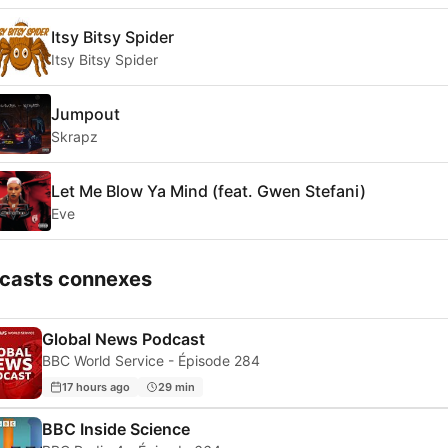
Itsy Bitsy Spider
Itsy Bitsy Spider
Jumpout
Skrapz
Let Me Blow Ya Mind (feat. Gwen Stefani)
Eve
casts connexes
Global News Podcast
BBC World Service - Épisode 284
17 hours ago
29 min
BBC Inside Science