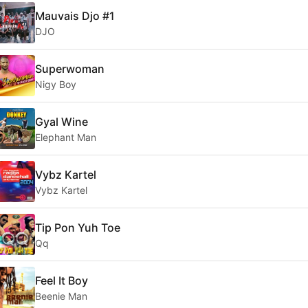
Mauvais Djo #1
DJO
Superwoman
Nigy Boy
Gyal Wine
Elephant Man
Vybz Kartel
Vybz Kartel
Tip Pon Yuh Toe
Qq
Feel It Boy
Beenie Man