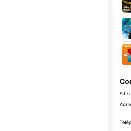
Co
Site 
Adre
Télé