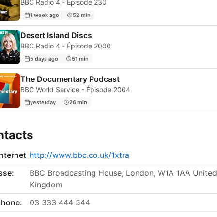
BBC Radio 4 - Épisode 230
1 week ago
52 min
Desert Island Discs
BBC Radio 4 - Épisode 2000
5 days ago
51 min
The Documentary Podcast
BBC World Service - Épisode 2004
yesterday
26 min
ntacts
internet
http://www.bbc.co.uk/1xtra
sse:
BBC Broadcasting House, London, W1A 1AA United
Kingdom
phone:
03 333 444 544