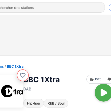
ons
BBC 1Xtra
BBC 1Xtra
1525
DAB
Hip-hop
R&B / Soul