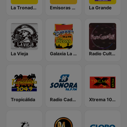
La Tronadora
Emisoras Unidas
La Grande
La Vieja
Galaxia La Picosa
Radio Cultural TGN
Tropicálida
Radio Cadena Sonora
Xtrema 101.3 FM