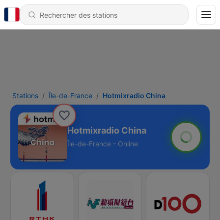
Stations
Île-de-France
Hotmixradio China
Hotmixradio China
Île-de-France - Online