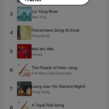
Liu Yang River
3
Xiao Ying
Fishermans Song At Dusk
4
Tang Baodi
Wei Wu Wei
5
Nitwits
The Flower of Hsin-Jang
6
The Ming Flute Ensemble
Liang xiao Yin (Serene Night)
7
Hong Deng
A Tayal Folk Song
8