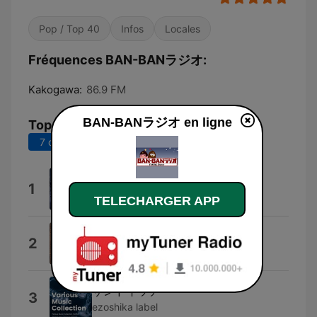
Pop / Top 40
Infos
Locales
Fréquences BAN-BANラジオ:
Kakogawa:
86.9 FM
BAN-BANラジオ en ligne
Top titres
7 derniers jours
30 derniers jours
Sora No Iro
1
Onomatopia
TELECHARGER APP
Sunday Morning
2
Earth, Wind & Fire
サンドイッチ
3
ezoshika label