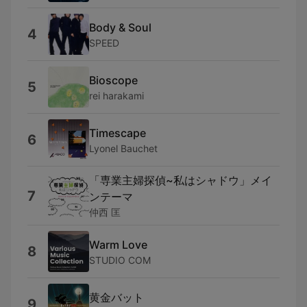
Body & Soul
4
SPEED
Bioscope
5
rei harakami
Timescape
6
Lyonel Bauchet
「専業主婦探偵~私はシャドウ」メイ
7
ンテーマ
仲西 匡
Warm Love
8
STUDIO COM
黄金バット
9