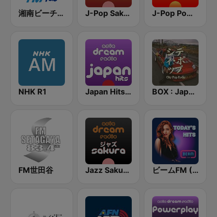
湘南ビーチFM (Shonan Beach FM)
J-Pop Sakura 懐かしい
J-Pop Powerplay
NHK R1
Japan Hits - Asia DREAM Radio
BOX : Japan City Pop -日本のシティポップ
FM世田谷
Jazz Sakura - asia DREAM radio
ビームFM (Beam FM)