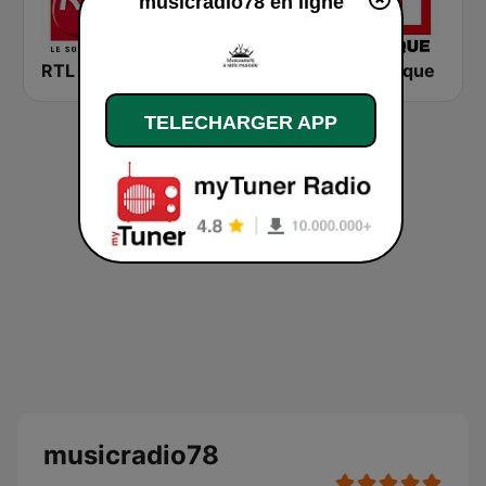
musicradio78 en ligne
RTL 2
Montecarlo al doualiya (مونت كارلو الدولية)
RFI Afrique
TELECHARGER APP
musicradio78