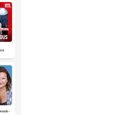
ous
 week-