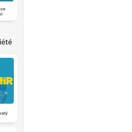
nce
ui
iété
katý