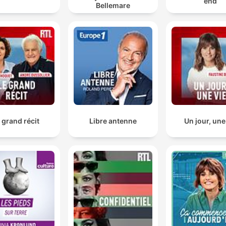
end
Bellemare
 grand récit
Libre antenne
Un jour, une