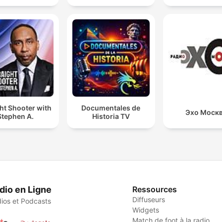
ht Shooter with
Documentales de
Эхо Моск
Stephen A.
Historia TV
dio en Ligne
Ressources
Diffuseurs
ios et Podcasts
Widgets
Match de foot à la radio