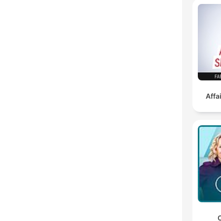
Affa
C