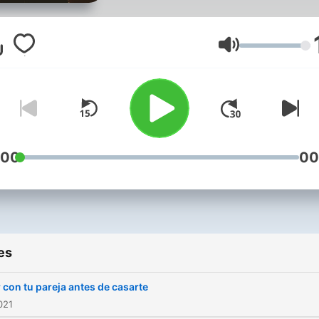
opiniones sobre cómo he
llevado nuestra relación a
través de los años :)
Volume
:00
00
es
r con tu pareja antes de casarte
021