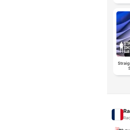
Straig
Ra
Rad