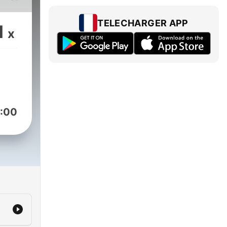
mos
TELECHARGER APP
1
x
:00