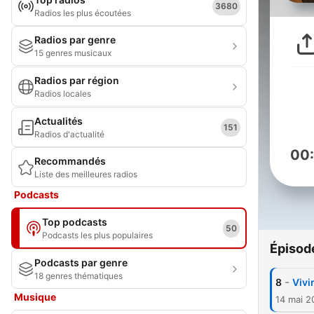
3680
Radios les plus écoutées
Radios par genre
15 genres musicaux
Radios par région
Radios locales
Actualités
151
Radios d'actualité
00
Recommandés
Liste des meilleures radios
Podcasts
Top podcasts
50
Podcasts les plus populaires
Épisod
Podcasts par genre
18 genres thématiques
-
8
Vivi
Musique
14 mai 2