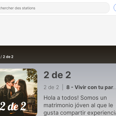
2 de 2
2 de 2
2 de 2
|
8 - Vivir con tu pareja antes de casarte
Hola a todos! Somos un
matrimonio jóven al que le
gusta compartir experienci