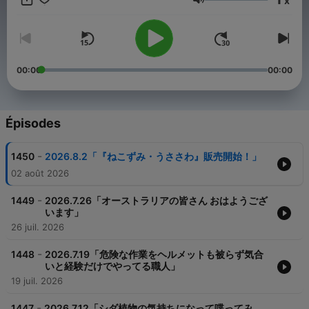
x
さい。 --- オンエア全編はradikoでお聴きいただけます↓
Volume
https://radiko.jp/r_seasons/10002442 制作：TBSラジオ TBS
Podcast：https://www.tbsradio.jp/podcast/
00:00
00:00
Épisodes
-
1450
2026.8.2「『ねこずみ・うささわ』販売開始！」
02 août 2026
-
1449
2026.7.26「オーストラリアの皆さん おはようござ
います」
26 juil. 2026
-
1448
2026.7.19「危険な作業をヘルメットも被らず気合
いと経験だけでやってる職人」
19 juil. 2026
-
1447
2026.7.12「シダ植物の気持ちになって喋ってみ