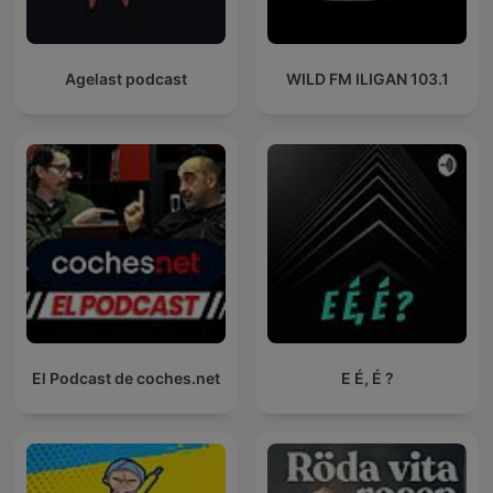
Agelast podcast
WILD FM ILIGAN 103.1
El Podcast de coches.net
E É, É ?