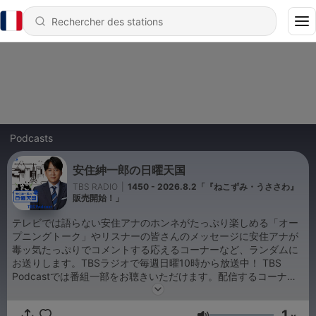
Podcasts
安住紳一郎の日曜天国
TBS RADIO
|
1450 - 2026.8.2「『ねこずみ・うささわ』
販売開始！」
テレビでは語らない安住アナのホンネがたっぷり楽しめる「オー
プニングトーク」やリスナーの皆さんのメッセージに安住アナが
毒ッ気たっぷりでコメントする応えるコーナーなど、ランダムに
お送りします。TBSラジオで毎週日曜10時から放送中！ TBS
Podcastでは番組一部をお聴きいただけます。配信するコーナ
ー、箇所、更新日時などは番組の都合上変更する可能性がござい
ます。なお配信期間はエピソードごとに異なります。ご了承くだ
1