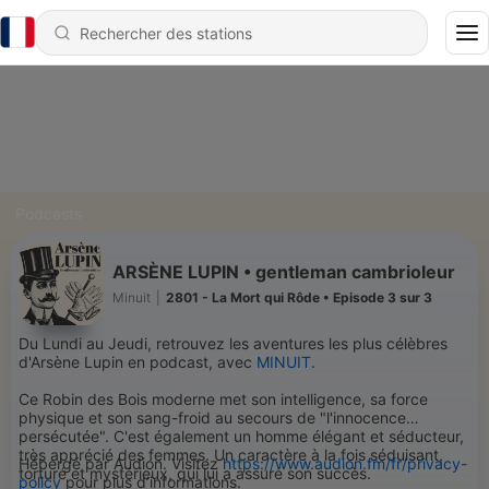
Podcasts
ARSÈNE LUPIN • gentleman cambrioleur
Minuit
|
2801 - La Mort qui Rôde • Episode 3 sur 3
Du Lundi au Jeudi, retrouvez les aventures les plus célèbres
d'Arsène Lupin en podcast, avec
MINUIT
.
Ce Robin des Bois moderne met son intelligence, sa force
physique et son sang-froid au secours de "l'innocence
persécutée". C'est également un homme élégant et séducteur,
très apprécié des femmes. Un caractère à la fois séduisant,
Hébergé par Audion. Visitez
https://www.audion.fm/fr/privacy-
torturé et mystérieux, qui lui a assuré son succès.
policy
pour plus d’informations.