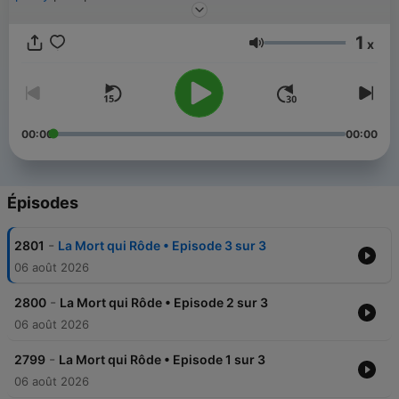
⭐️ Abonnez-vous à MINUIT+ pour profiter de tous les podcasts
1
Minuit en intégralité et sans publicité. 👉
x
Volume
https://m.audiomeans.fr/s/S-pSlDfzMx
Rejoignez-nous sur
Instagram
🌃
00:00
00:00
Épisodes
-
2801
La Mort qui Rôde • Episode 3 sur 3
06 août 2026
-
2800
La Mort qui Rôde • Episode 2 sur 3
06 août 2026
-
2799
La Mort qui Rôde • Episode 1 sur 3
06 août 2026