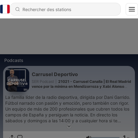
Podcasts
Carrusel Deportivo
SER Podcast
|
21021 - Carrusel Canalla | El Real Madrid
vence por la mínima en Mendizorroza y Xabi Alonso
coge aire
La familia líder de la radio deportiva, dirigida por Dani Garrido.
Fútbol narrado con pasión y emoción, pero también con rigor.
Un equipo de más de 200 profesionales que cubren todos los
campos de España y persiguen la noticia. En directo los
sábados y domingos a las 14:00 y a cualquier hora si te
suscribes.
1