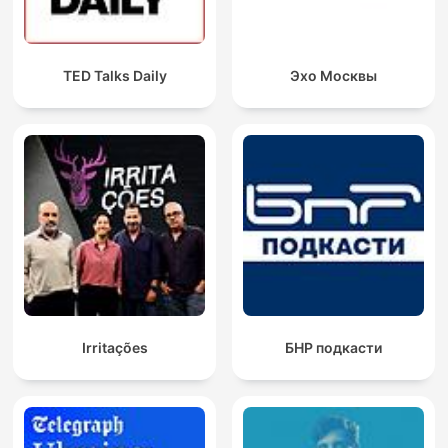
TED Talks Daily
Эхо Москвы
Irritações
БНР подкасти