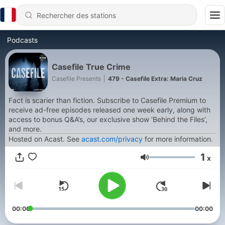
Podcasts
Casefile True Crime
Casefile Presents
|
479 - Casefile Extra: Maria Cruz
Fact is scarier than fiction. Subscribe to Casefile Premium to
receive ad-free episodes released one week early, along with
access to bonus Q&A’s, our exclusive show ‘Behind the Files’,
and more.
Hosted on Acast. See
acast.com/privacy
for more information.
1
x
Volume
00:00
00:00