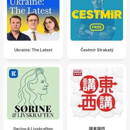
Ukraine: The Latest
Čestmír Strakatý
Sørine & Livskraften
講東講西