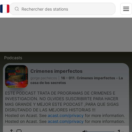
Podcasts
Crímenes imperfectos
gorge pachecos
|
16 - 011. Crímenes imperfectos - La
casa de los secretos
ESTE PODCAST TRATA DE PROGRAMAS DE CRIMENES E
INVESTIGACION. NO OLVIDES SUSCRIBIRTE PARA HACER
MAS GRANDE Y MEJOR ESTE PODCAST ,PARA QUE SIGAS
DISRUTANDO DE LAS MEJORES HISTORIAS !!!
Hosted on Acast. See
acast.com/privacy
for more information.
Hosted on Acast. See
acast.com/privacy
for more information.
1