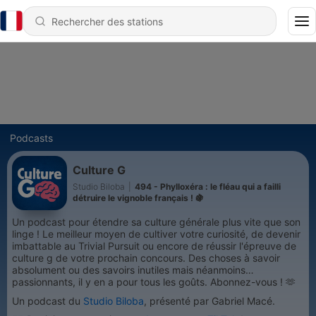
Podcasts
Culture G
Studio Biloba
|
494 - Phylloxéra : le fléau qui a failli
détruire le vignoble français ! 🍇
Un podcast pour étendre sa culture générale plus vite que son
linge ! Le meilleur moyen de cultiver votre curiosité, de devenir
imbattable au Trivial Pursuit ou encore de réussir l'épreuve de
culture g de votre prochain concours. Des choses à savoir
absolument ou des savoirs inutiles mais néanmoins
passionnants, il y en a pour tous les goûts. Abonnez-vous ! 🫶
Un podcast du
Studio Biloba
, présenté par Gabriel Macé.