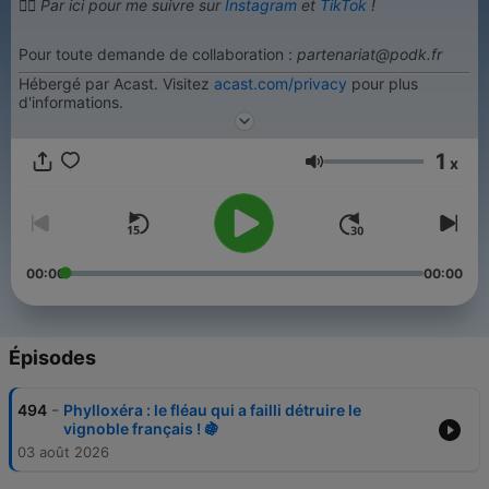
🙋‍♂️ Par ici pour me suivre sur
Instagram
et
TikTok
!
Pour toute demande de collaboration :
partenariat@podk.fr
Hébergé par Acast. Visitez
acast.com/privacy
pour plus
d'informations.
1
x
Volume
00:00
00:00
Épisodes
-
494
Phylloxéra : le fléau qui a failli détruire le
vignoble français ! 🍇
03 août 2026