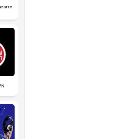
azarre
é
PN