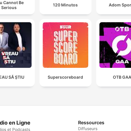
u Cannot Be
120 Minutos
Adom Spor
Serious
EAU SĂ ȘTIU
Superscoreboard
OTB GA
dio en Ligne
Ressources
Diffuseurs
ios et Podcasts