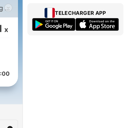
ng on
TELECHARGER APP
1
x
imon
C
:00