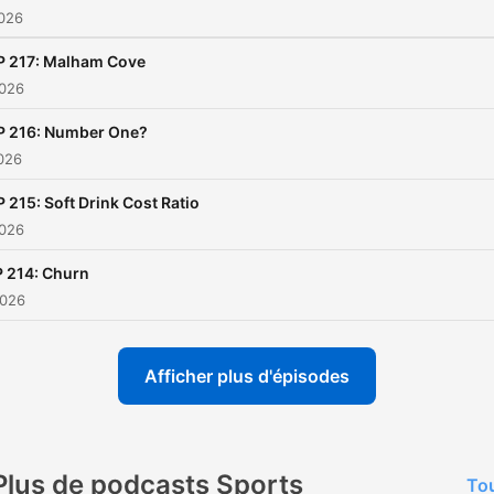
2026
P 217: Malham Cove
2026
P 216: Number One?
2026
P 215: Soft Drink Cost Ratio
2026
 214: Churn
2026
Afficher plus d'épisodes
Plus de podcasts Sports
Tou