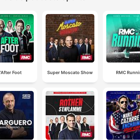
'After Foot
Super Moscato Show
RMC Runni