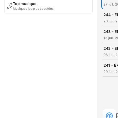
Top musique
27 juil. 
Musiques les plus écoutées
-
244
E
20 juil. 
-
243
E
13 juil. 
-
242
E
06 juil. 
-
241
EP
29 juin 