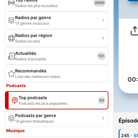
3680
Radios les plus écoutées
Radios par genre
15 genres musicaux
Radios par région
Radios locales
Actualités
151
Radios d'actualité
Recommandés
Liste des meilleures radios
00
Podcasts
Top podcasts
50
Podcasts les plus populaires
Podcasts par genre
Épisod
18 genres thématiques
Musique
-
245
E