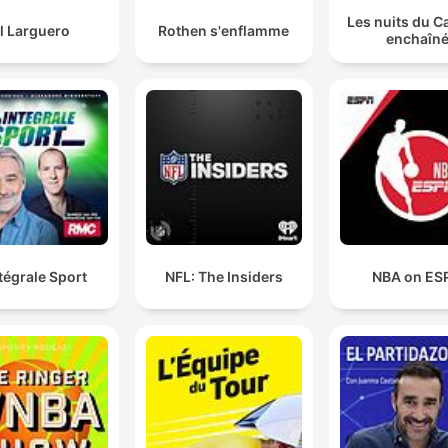
Les nuits du C
l Larguero
Rothen s'enflamme
enchaîn
ntégrale Sport
NFL: The Insiders
NBA on ES