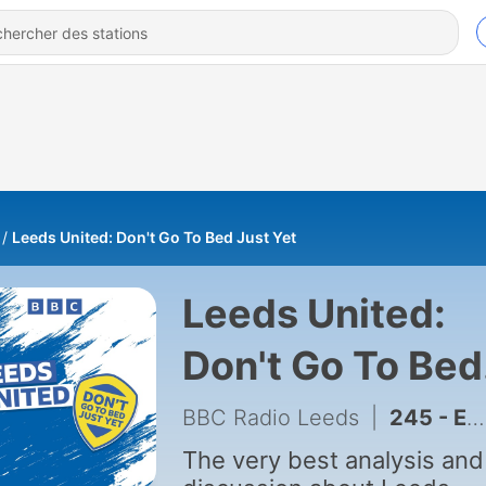
Leeds United: Don't Go To Bed Just Yet
Leeds United:
Don't Go To Bed
Just Yet
BBC Radio Leeds
|
245 - EP 218: Cardboard Cutouts
The very best analysis and