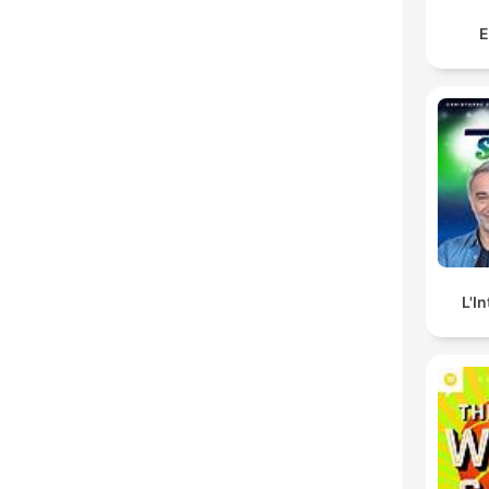
E
L'I