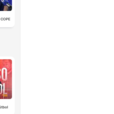
e COPE
útbol