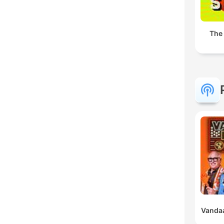
The
Vandaa