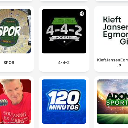
KieftJansenEg
SPOR
4-4-2
jp