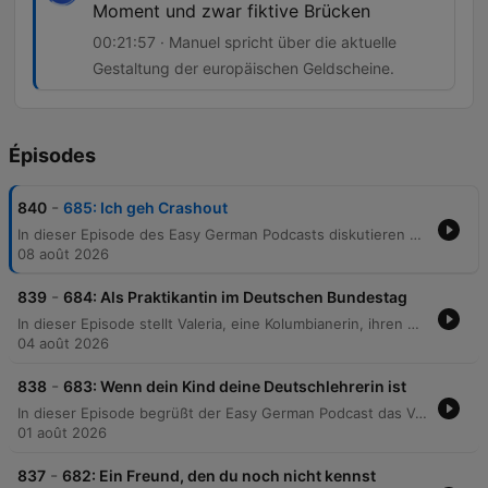
Moment und zwar fiktive Brücken
00:21:57 · Manuel spricht über die aktuelle
Gestaltung der europäischen Geldscheine.
Épisodes
-
840
685: Ich geh Crashout
In dieser Episode des Easy German Podcasts diskutieren die Moderatoren über regionale Ausspracheunterschiede beim Wort „Kirche“ und analysieren verschiedene Kandidaten für das Jugendwort des Jahres 2026, darunter Begriffe wie „6-7“, „Digger“, „Peak“ und „Ragebait“. Zudem werden die Bedeutung des Slangs „crash-out“, eine Abstimmung über neue EU-Banknoten-Designs sowie die Einführung von Grenzkontrollen in Deutschland und deren Auswirkungen auf den Schengen-Raum thematisiert.
08 août 2026
-
839
684: Als Praktikantin im Deutschen Bundestag
In dieser Episode stellt Valeria, eine Kolumbianerin, ihren Weg zum Deutschlernen und ihr Projekt zur Unterstützung von Migranten vor. Sie berichtet über ihre Erfahrungen während eines Praktikums im Deutschen Bundestag, bei dem sie überraschenderweise in einem Büro der AfD eingesetzt wurde. Das Gespräch beleuchtet die politischen Prozesse in Arbeitskreisen sowie die persönlichen Herausforderungen durch widersprüchliche politische Ansichten. Valeria reflektiert zudem über die Notwendigkeit, Resilienz gegenüber aggressiver Rhetorik zu entwickeln.
04 août 2026
-
838
683: Wenn dein Kind deine Deutschlehrerin ist
In dieser Episode begrüßt der Easy German Podcast das Vater-Tochter-Duo Chris und Heidi, die aus den USA nach Deutschland gezogen sind. Das Gespräch beleuchtet ihre zweisprachige Erziehung, Heidis Leidenschaft für Bücher sowie die Herausforderungen beim Erlernen der deutschen Aussprache. Zudem diskutieren die Sprecher über deutsche Redewendungen wie „die Kirche im Dorf lassen“ und nutzen ein Adjektiv-Quiz zur Wortschatzerweiterung. Abschließend werden die Vor- und Nachteile des Aufwachsens in einer mehrsprachigen Familie thematisiert.
01 août 2026
-
837
682: Ein Freund, den du noch nicht kennst