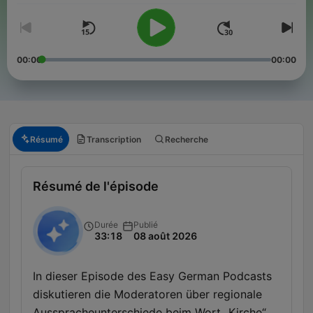
00:00
00:00
Résumé
Transcription
Recherche
Résumé de l'épisode
Durée
Publié
33:18
08 août 2026
In dieser Episode des Easy German Podcasts
diskutieren die Moderatoren über regionale
Ausspracheunterschiede beim Wort „Kirche“