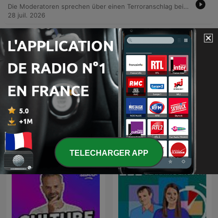
Die Moderatoren sprechen über einen Terroranschlag beim Christopher Street Day in Berlin und kündigen ein gemeinsames Meetup in Paris an. Zudem diskutieren sie über die Nutzung von Sprachmemos, den YouTuber Marc Kant sowie die Sprachlern-App Seedlang. Im weiteren Verlauf werden Zukunftsvisionen im Alter thematisiert sowie Fragen zu schwierigen deutschen Ausspracheunterschieden beantwortet. Abschließend gibt es Tipps zur Überwindung von Einsamkeit beim Auswandern durch die Nutzung von Meetup-Plattformen und lokalen Gruppen.
28 juil. 2026
-
836
681: Alle Schraubenzieher sollten
Kreuzschlitzschraubenzieher sein
In dieser Folge diskutieren die Moderatoren über verschiedene Themen, darunter deutsche Begriffe wie „Kreuzschlitzschraubenzieher“, die aktuelle Lage der deutschen Botschaft in Teheran und neue Regelungen zur Krankschreibung in Deutschland. Zudem wird der Erfolg des Supermarkts Aldi in den USA thematisiert, insbesondere im Hinblick auf die Qualitätsunterschiede bei den Inhaltsstoffen. Des Weiteren besprechen sie Manuels neuen Vlog über Freundschaft sowie eine Schilderung einer Hörerin über einen Vorfall nach einem Hundebiss in Berlin.
25 juil. 2026
Afficher plus d'épisodes
Tout voir
Plus de podcasts Éducation
TELECHARGER APP