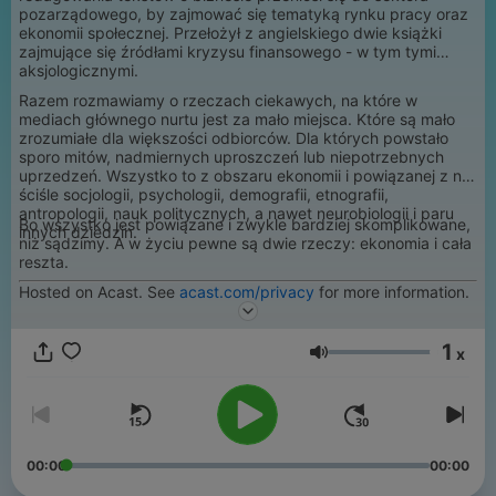
pozarządowego, by zajmować się tematyką rynku pracy oraz
ekonomii społecznej. Przełożył z angielskiego dwie książki
zajmujące się źródłami kryzysu finansowego - w tym tymi
aksjologicznymi.
Razem rozmawiamy o rzeczach ciekawych, na które w
mediach głównego nurtu jest za mało miejsca. Które są mało
zrozumiałe dla większości odbiorców. Dla których powstało
sporo mitów, nadmiernych uproszczeń lub niepotrzebnych
uprzedzeń. Wszystko to z obszaru ekonomii i powiązanej z nią
ściśle socjologii, psychologii, demografii, etnografii,
antropologii, nauk politycznych, a nawet neurobiologii i paru
Bo wszystko jest powiązane i zwykle bardziej skomplikowane,
innych dziedzin.
niż sądzimy. A w życiu pewne są dwie rzeczy: ekonomia i cała
reszta.
Hosted on Acast. See
acast.com/privacy
for more information.
1
x
Volume
00:00
00:00