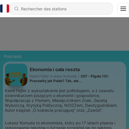
Podcasts
Ekonomia i cała reszta
Kamil Fejfer i Łukasz Komuda
|
207 - Piguła 131:
Pracowity jak Polak? Tak, ale...
Kamil Fejfer z wykształcenia jest politologiem, a z zawodu
dziennikarzem piszącym o ekonomii i gospodarce.
Współpracuje z Pismem, Miesięcznikiem Znak, Gazetą
Wyborczą, Krytyką Polityczną, NOIZZem, Dwutygodnikiem.
Autor książek „O kobiecie pracującej” oraz „Zawód”.
Łukasz Komuda to ekonomista, który po 17 latach pisania i
redagowania tekstów o biznesie przeniósł się do sektora