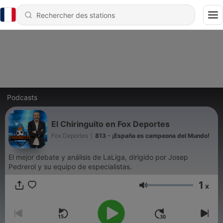
Podcasts
El Chiringuito en Fox Deportes
Fox Deportes
|
813 - ¡España es campeona del Mundo!
El mejor debate y análisis de LaLiga, dirigido por Josep
Pedrerol y su equipo de especialistas.
1
x
Volume