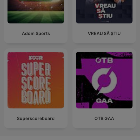
Adom Sports
VREAU SĂ ȘTIU
Superscoreboard
OTB GAA