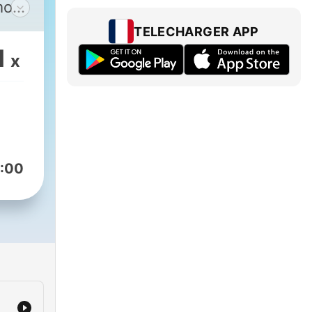
mos
a
TELECHARGER APP
sus
1
x
n y
 la
te
:00