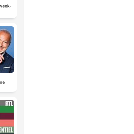
 week-
nne