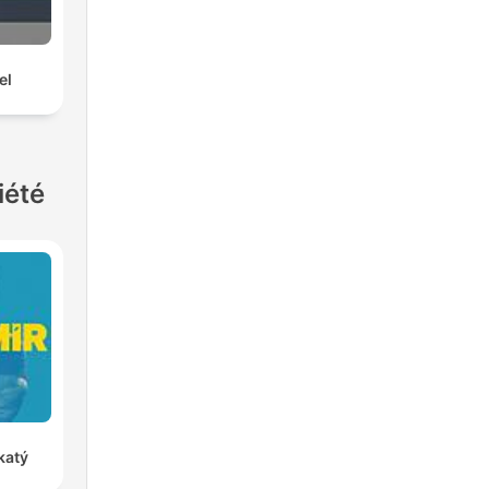
el
iété
katý