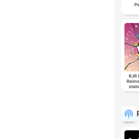
Pe
RJR 
Reims
stat