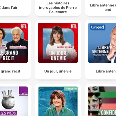
Les histoires
Libre antenne
 dans l'air
incroyables de Pierre
end
Bellemare
 grand récit
Un jour, une vie
Libre ante