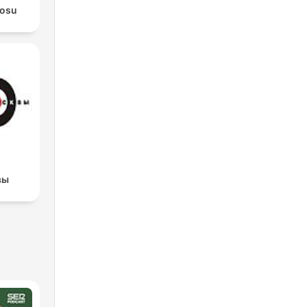
rosu
вы