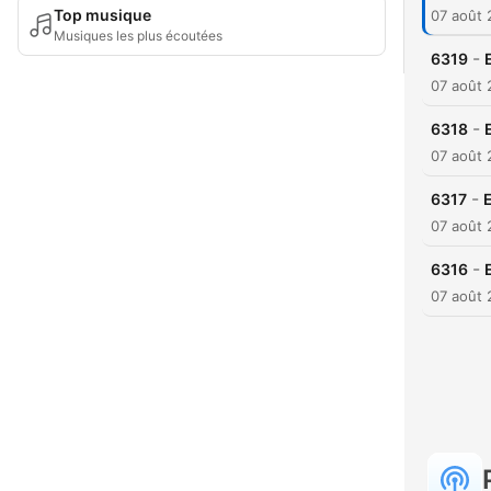
Top musique
07 août
Musiques les plus écoutées
-
6319
07 août
-
6318
07 août
-
6317
E
07 août
-
6316
07 août