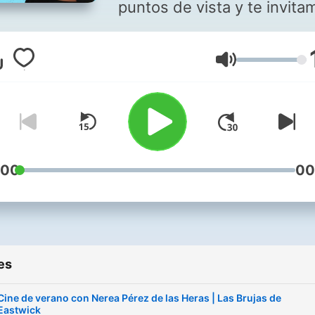
puntos de vista y te invita
a que aportes el tuyo. Mar
Torres guía a los oyentes: 
Volume
opiniones, historias y
anécdotas amplían tu visió
cambian tu perspectiva. En
directo de lunes a viernes a
01:30 y a cualquier hora si 
suscribes.
:00
00
es
Cine de verano con Nerea Pérez de las Heras | Las Brujas de
Eastwick