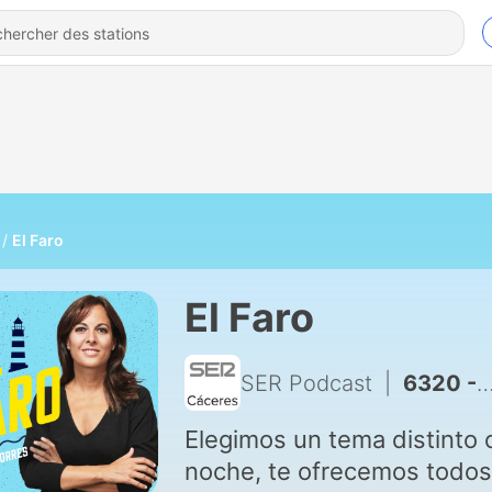
El Faro
El Faro
SER Podcast
|
6320 - Cine de verano con Nerea Pérez de las Heras | Las Brujas de Eastwick
Elegimos un tema distinto 
noche, te ofrecemos todos