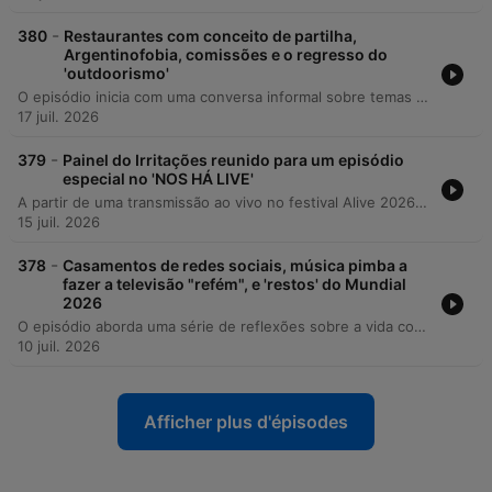
-
380
Restaurantes com conceito de partilha,
Argentinofobia, comissões e o regresso do
'outdoorismo'
O episódio inicia com uma conversa informal sobre temas do quotidiano, como futebol e imobiliário, evoluindo para críticas incisivas ao marketing gastronómico e à falta de honestidade em serviços. Os apresentadores abordam ainda fenómenos sociais contemporâneos, desde a 'argentinofobia' no desporto até às variações linguísticas e tiques de dicção na cultura popular. A discussão percorre temas políticos, analisando as táticas de comunicação do partido Chega e a transformação da política em entretenimento. O episódio encerra com reflexões sobre ansiedade social, questões de gestão pública local e as inovações tecnológicas da Tesla.
17 juil. 2026
-
379
Painel do Irritações reunido para um episódio
especial no 'NOS HÁ LIVE'
A partir de uma transmissão ao vivo no festival Alive 2026, o episódio explora a evolução dos festivais de música, contrastando o legado do Woodstock com a estética atual influenciada pelas redes sociais e pelo Coachella. A discussão aborda as dificuldades logísticas e de higiene enfrentadas pelos frequentadores, como o uso de copos reutilizáveis, pulseiras de acesso e a infraestrutura sanitária. O debate reflete ainda sobre a transformação dos festivais em passadeiras de moda, onde o visual e os 'outfits' muitas vezes sobrepõem-se à própria experiência musical.
15 juil. 2026
-
378
Casamentos de redes sociais, música pimba a
fazer a televisão "refém", e 'restos' do Mundial
2026
O episódio aborda uma série de reflexões sobre a vida contemporânea, começando pela rotina profissional da advocacia e o dever de sigilo. A conversa explora a transformação de momentos íntimos, como casamentos, em espetáculos de conteúdo para redes sociais, criticando tendências como o 'trash the dress' e o excesso de marketing digital. A discussão avança para temas socioeconómicos, debatendo a percepção de custo de vida e o poder de compra, além de críticas ao domínio da música pimba na televisão e ao uso de vox pop no jornalismo. O episódio encerra com relatos de incidentes pessoais e reflexões sobre polémicas de corrupção e racismo observadas durante o Mundial de futebol.
10 juil. 2026
Afficher plus d'épisodes