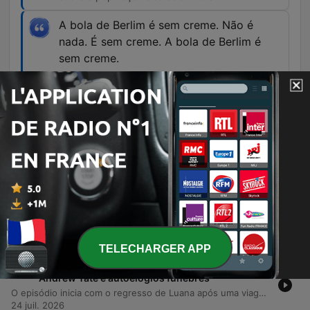
A bola de Berlim é sem creme. Não é
nada. É sem creme. A bola de Berlim é
sem creme.
00:57:04 · A apresentadora estabelece uma das
suas 'certezas absolutas' sobre como deve ser
consumida a bola de Berlim na praia.
Épisodes
-
382
Comentários de notícias, Capitalismo selvagem,
objetos e comida e javalis nas praias
Neste episódio, os apresentadores partilham diversas irritações do quotidiano, desde a falta de cortesia em celebrações e o uso de informações tendenciosas nas redes sociais até ao julgamento sobre procedimentos estéticos e o uso de medicamentos. A conversa aborda também temas sociais como a mercantilização das praias na Europa, o impacto do turismo excessivo e a presença de javalis em zonas costeiras. A discussão transita ainda por reflexões pessoais sobre gastronomia, comparando a qualidade da doçaria entre o Porto e Lisboa, e termina com desabafos humorísticos sobre hábitos de consumo e tradições alimentares.
31 juil. 2026
TELECHARGER APP
-
381
Mais 'outdoorismo', o filme 'A Odisseia', aviões,
Andrew Tate e autoelogios fúnebres
O episódio inicia com o regresso de Luana após uma viagem, dando lugar a discussões sobre a presença do Podengo Português no cinema e polémicas envolvendo publicidade exterior em Lisboa, turismo de luxo e tendências gastronómicas. Os apresentadores debatem temas de decadência social, abordando a deselitização da cultura, as mudanças na representatividade em Hollywood e o comportamento incivilizado em espaços públicos e viagens aéreas. A conversa explora ainda críticas à infantilização dos consumidores por avisos de segurança excessivos e ao exibicionismo nas redes sociais durante o falecimento de figuras públicas. O episódio encerra com reflexões existenciais sobre a vida após a morte e frustrações com informações desatualizadas em plataformas digitais.
24 juil. 2026