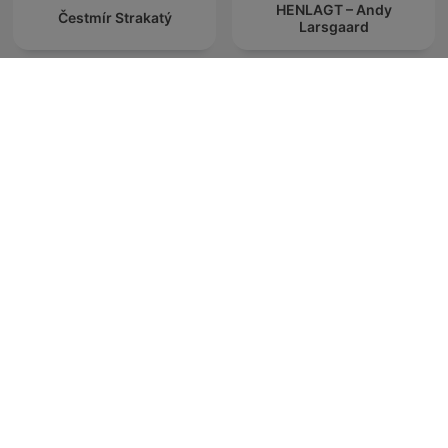
HENLAGT – Andy
Čestmír Strakatý
Larsgaard
Friderikusz Podcast
RSG Dokumentêr