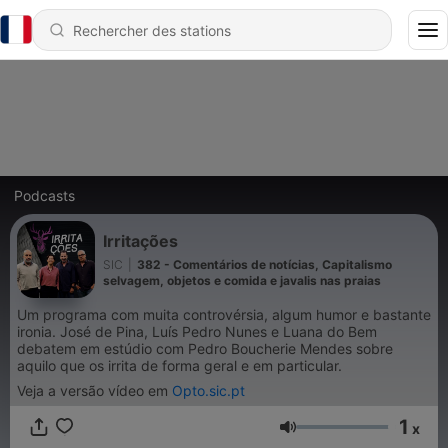
Podcasts
Irritações
SIC
|
382 - Comentários de notícias, Capitalismo
selvagem, objetos e comida e javalis nas praias
Um programa com muita controvérsia, algum humor e bastante
ironia. José de Pina, Luís Pedro Nunes e Luana do Bem
debatem em estúdio com Pedro Boucherie Mendes sobre
aquilo que os irrita de forma geral e em particular.
Veja a versão vídeo em
Opto.sic.pt
1
x
Volume