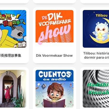
Tilibou: históri
探長推理故事集
Dik Voormekaar Show
dormir para cr