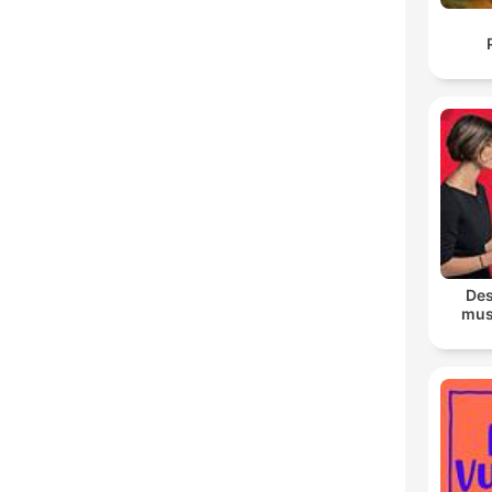
Des
mus