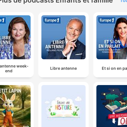
Plus de podcasts Enfants et famille
Tou
 antenne week-
Libre antenne
Et si on en pa
end