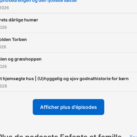
pnosedrengen og den fjollede søster
både at læse og lytte til
 2026
historierne.
rets dårlige humør
2026
olden Torben
2026
len og græshoppen
2026
t hjemsøgte hus | (U)hyggelig og sjov godnathistorie for børn
2026
Afficher plus d'épisodes