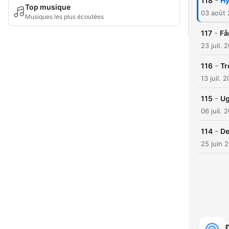
-
118
Hy
Top musique
03 août
Musiques les plus écoutées
-
117
Få
23 juil. 
-
116
Tr
13 juil. 
-
115
Ug
06 juil. 
-
114
De
25 juin 