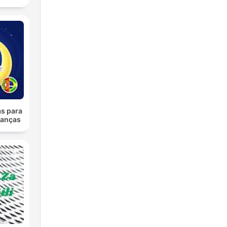
as para
ianças