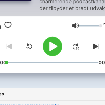
charmerende podcastkanal
der tilbyder et bredt udval
godnathistorier til børn. Di
historier, som spænder fra
Volume
klassiske eventyr til mode
fortællinger, er perfekte til 
skabe en rolig og hyggelig
stemning inden sengetid.
Kanalen er et ideelt valg fo
forældre, der ønsker at
:00
00
introducere deres børn for
glæden ved historiefortæll
og stimulere deres fantasi.
Med en blanding af indhol
es
hjemmesiden og YouTube-
kanalen, er der rig mulighe