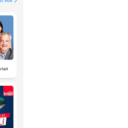
t voir
rlait