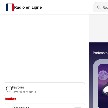
Radio en Ligne
Podcasts
Favoris
Favoris et récents
Radios
Top radios