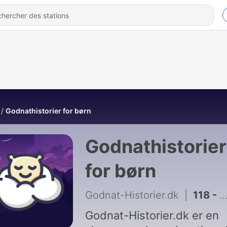
Godnathistorier for børn
Godnathistorier
for børn
Godnat-Historier.dk
|
118 - Hypnosedrengen og den fjollede søster
Godnat-Historier.dk er en