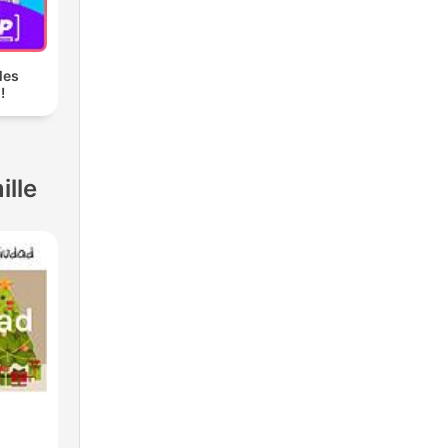
les
!
ille