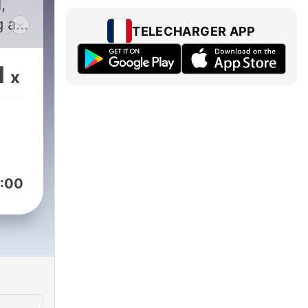
,
g af
TELECHARGER APP
sse
1
x
rne
at
r
:00
ing
d på
d for