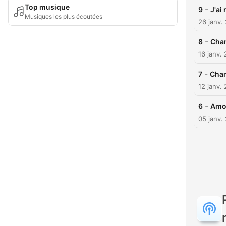
Top musique
-
9
J'ai
Musiques les plus écoutées
26 janv.
-
8
Cham
16 janv.
-
7
Cham
12 janv.
-
6
Amo
05 janv.