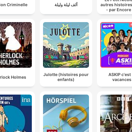
ion Criminelle
ألف ليلة وليلة
autres histoires
- par Encore
histoire
Julotte (histoires pour
ASKIP c'est 
rlock Holmes
enfants)
vacances 