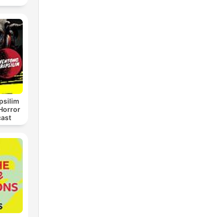
psilim
Horror
cast