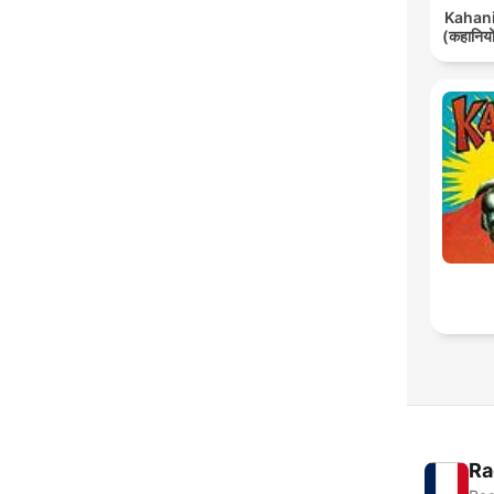
Kahani 
(कहानियों
Ra