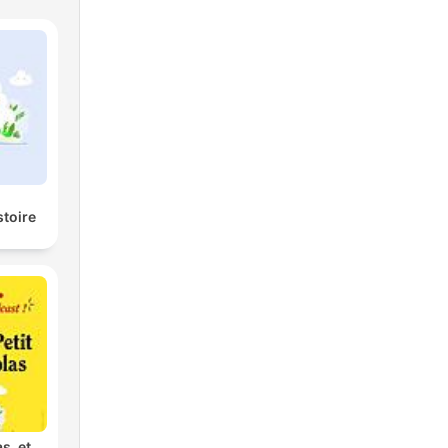
stoire
as, et