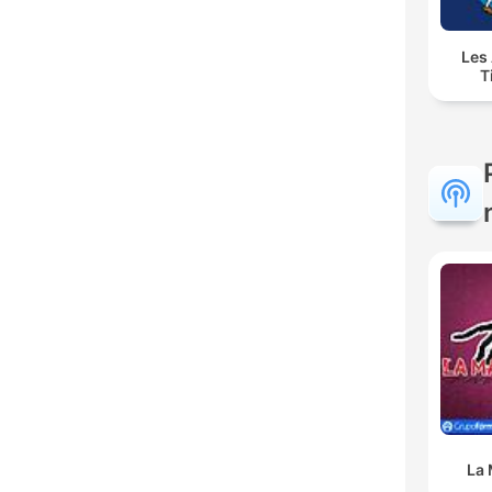
Les
T
La 