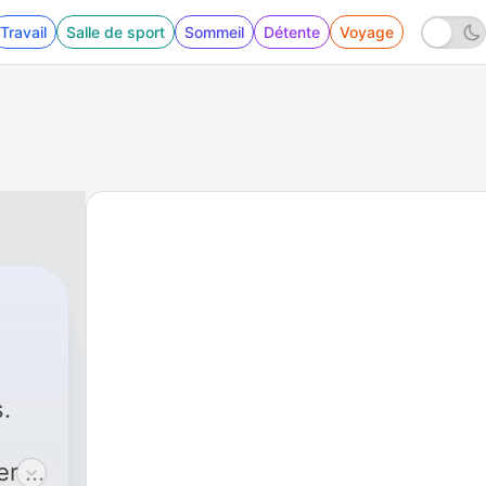
Travail
Salle de sport
Sommeil
Détente
Voyage
|
10 - Tripote-moi sur la ligne 3
.
er le