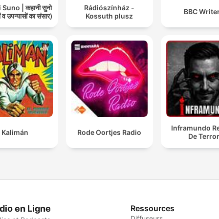
Suno | कहानी सुनो
Rádiószínház -
BBC Write
 व उपन्यासों का संसार)
Kossuth plusz
Inframundo Re
Kalimán
Rode Oortjes Radio
De Terro
dio en Ligne
Ressources
Diffuseurs