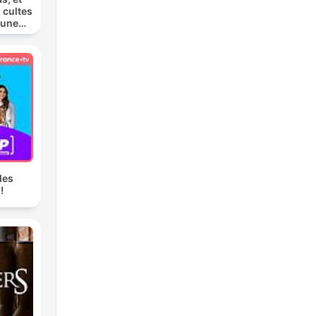
 cultes
 une
les
!