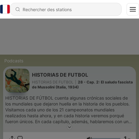
Podcasts
HISTORIAS DE FUTBOL
HISTORIAS DE FUTBOL
|
28 - Cap. 2: El saludo fascista
de Mussolini (Italia, 1934)
HISTORIAS DE FÚTBOL cuenta algunas crónicas sociales de
los mundiales que dejaron huella en la historia de los pueblos.
Visitamos cada uno de los 21 campeonatos mundiales
realizados hasta ahora, y en cada historia veremos porqué
fueron únicos. En cada capítulo, además, hablaremos con un
invitado especial, de diversas corrientes y actividades, para
reflexionar sobre los temas más profundos del fútbol, sobre
1