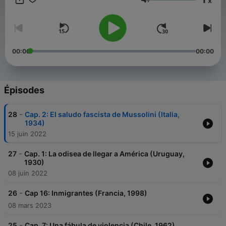
x
todo en la actualidad y en el Ecuador.
Volume
00:00
00:00
Épisodes
-
28
Cap. 2: El saludo fascista de Mussolini (Italia,
1934)
15 juin 2022
-
27
Cap. 1: La odisea de llegar a América (Uruguay,
1930)
08 juin 2022
-
26
Cap 16: Inmigrantes (Francia, 1998)
08 mars 2023
-
25
Cap. 7: Una fábula de violencia (Chile, 1962)