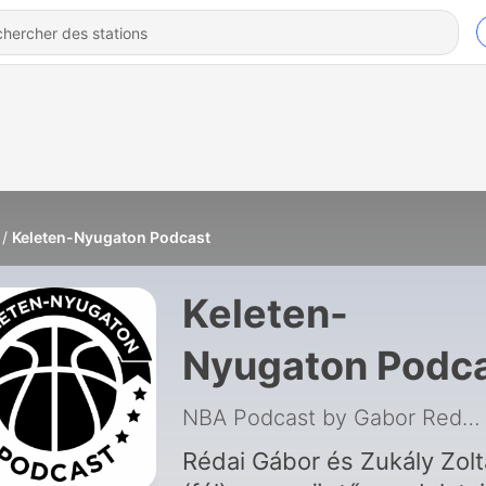
Keleten-Nyugaton Podcast
Keleten-
Nyugaton Podc
NBA Podcast by Gabor Redai and Zoltan Zukaly
Rédai Gábor és Zukály Zol