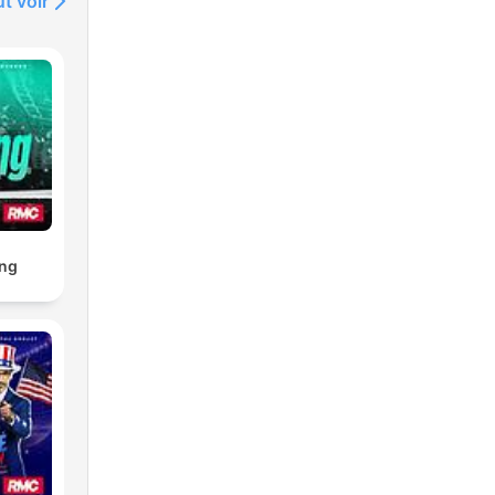
t voir
ng