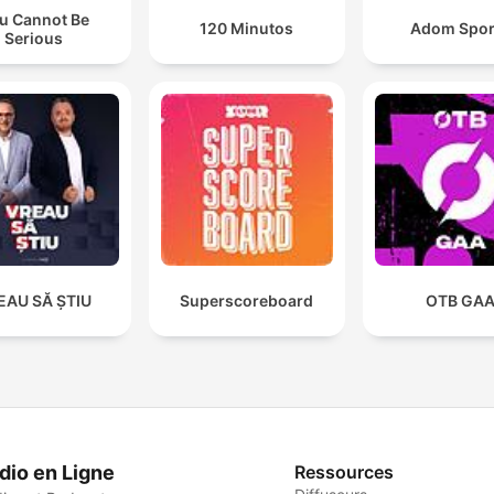
u Cannot Be
120 Minutos
Adom Spor
Serious
EAU SĂ ȘTIU
Superscoreboard
OTB GA
dio en Ligne
Ressources