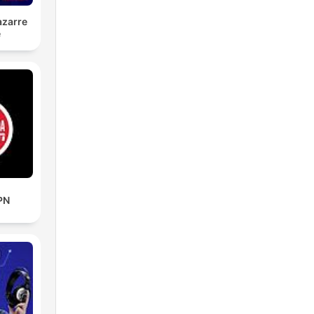
azarre
é
PN