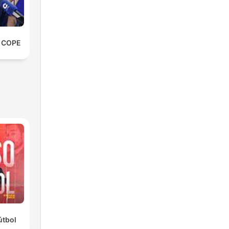
e COPE
útbol