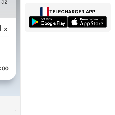
 az
TELECHARGER APP
1
x
:00