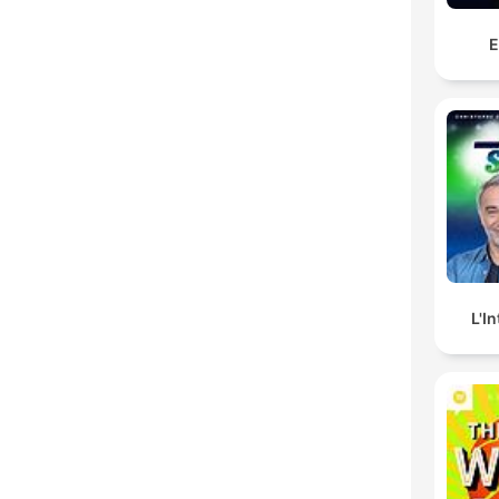
E
L'I