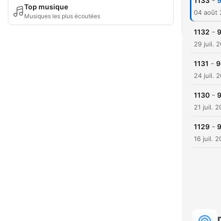
-
1133
9
Top musique
04 août
Musiques les plus écoutées
-
1132
9
29 juil. 
-
1131
9
24 juil. 
-
1130
9
21 juil. 
-
1129
9
16 juil. 