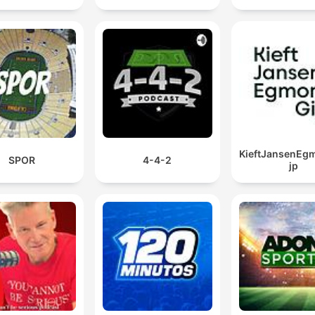
KieftJansenEg
SPOR
4-4-2
jp