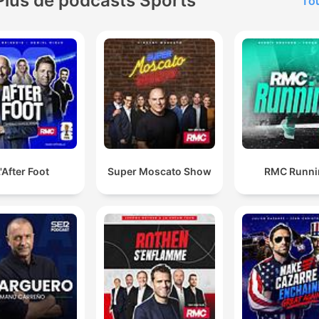
Plus de podcasts Sports
Tou
'After Foot
Super Moscato Show
RMC Runni