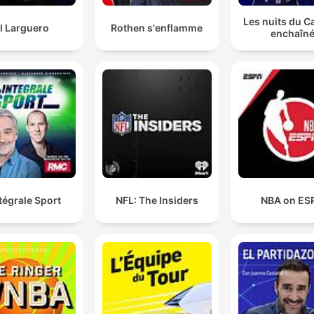
Les nuits du C
l Larguero
Rothen s'enflamme
enchaîn
ntégrale Sport
NFL: The Insiders
NBA on ES