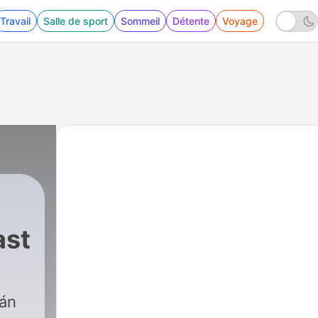
Travail
Salle de sport
Sommeil
Détente
Voyage
ast
|
1133 - 945. rész: NYK-LA
tán