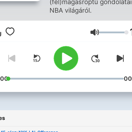
(fél)magasröptű gondolatai
NBA világáról.
Volume
:00
00
es