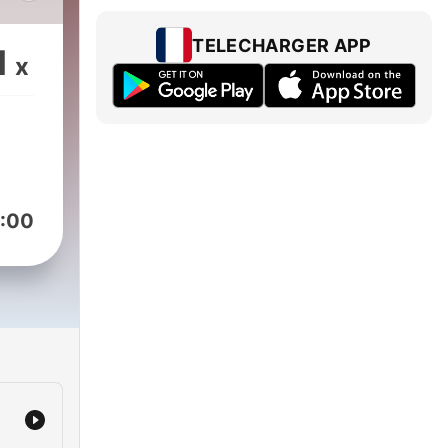
ic
TELECHARGER APP
1
x
s
des
des
u
et
:00
ns