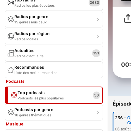
3680
Radios les plus écoutées
Radios par genre
15 genres musicaux
Radios par région
Radios locales
Actualités
151
Radios d'actualité
00
Recommandés
Liste des meilleures radios
Podcasts
Top podcasts
50
Podcasts les plus populaires
Épisod
Podcasts par genre
18 genres thématiques
-
256
O
C
Musique
06 août