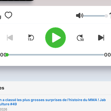
Alexandre Herbinet et Aldr
Cassata. Chaque semaine
retrouvez-nous pour des
Volume
débriefs, des préviews, de
analyses. Des interviews, 
décryptages historiques, 
débats. Des immersions a
plus près des événements 
:00
00
des combattants. 🎬 Un
podcast tourné à Nice, da
les studios Recordia 🎧
Disponible sur YouTube,
es
Spotify, Apple Podcasts et
toutes les plateformes Produit
n a classé les plus grosses surprises de l’histoire du MMA ! Jab
par Greenbull Media. Tous
ulture #49
 2026