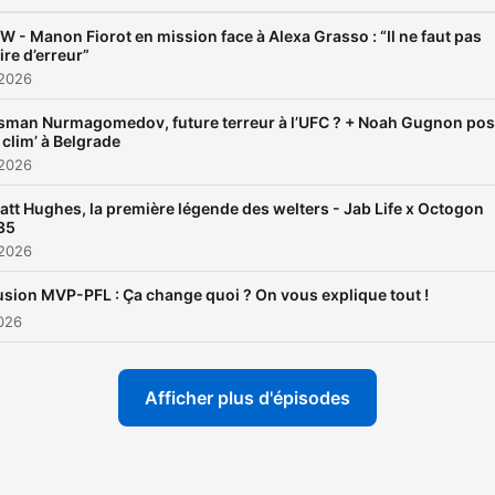
droits réservés.
TW - Manon Fiorot en mission face à Alexa Grasso : “Il ne faut pas
ire d’erreur”
 2026
sman Nurmagomedov, future terreur à l’UFC ? + Noah Gugnon po
 clim’ à Belgrade
 2026
att Hughes, la première légende des welters - Jab Life x Octogon
35
 2026
usion MVP-PFL : Ça change quoi ? On vous explique tout !
2026
Afficher plus d'épisodes