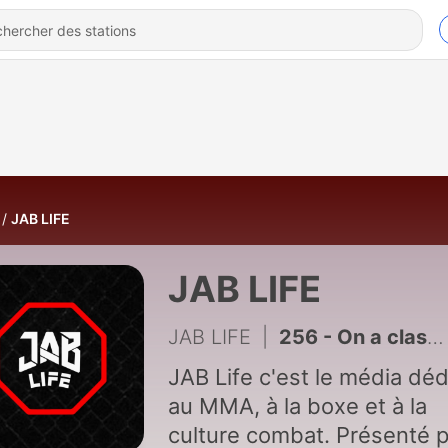
JAB LIFE
JAB LIFE
JAB LIFE
|
256 - On a classé les plus grosses surprises de l’histoire du MMA ! Jab Culture #49
JAB Life c'est le média déd
au MMA, à la boxe et à la
culture combat. Présenté p