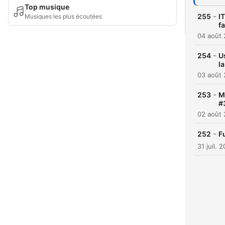
Top musique
-
255
I
Musiques les plus écoutées
fa
04 août
-
254
U
la
03 août
-
253
M
#
02 août
-
252
F
31 juil. 