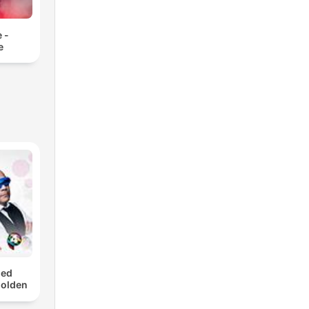
 -
e
med
Golden