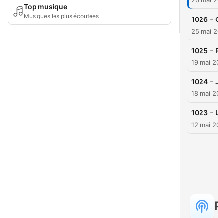
26 mai 
Top musique
Musiques les plus écoutées
-
1026
25 mai 
-
1025
19 mai 2
-
1024
18 mai 2
-
1023
12 mai 2