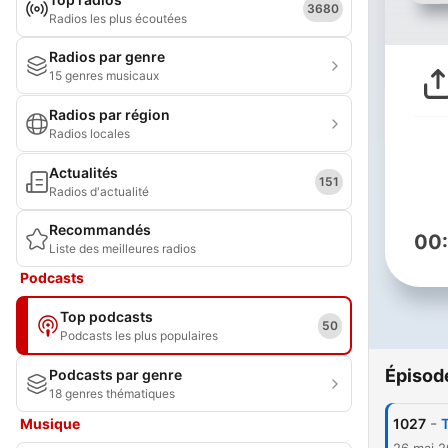
3680
Radios les plus écoutées
Radios par genre
15 genres musicaux
Radios par région
Radios locales
Actualités
151
Radios d'actualité
Recommandés
00
Liste des meilleures radios
Podcasts
Top podcasts
50
Podcasts les plus populaires
Épisod
Podcasts par genre
18 genres thématiques
-
Musique
1027