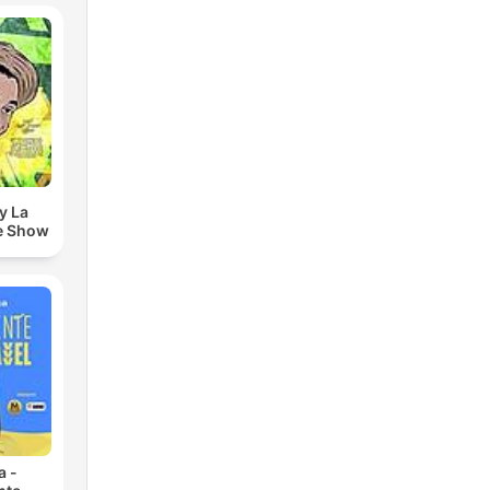
y La
e Show
a -