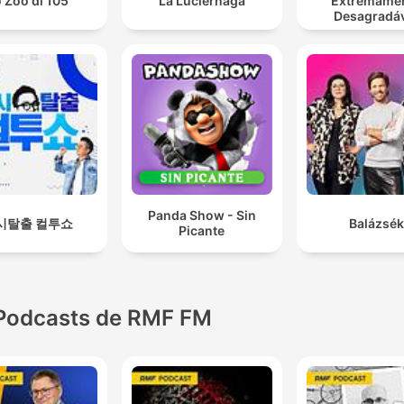
 Zoo di 105
La Luciérnaga
Extremame
Desagradá
Panda Show - Sin
시탈출 컬투쇼
Balázsék
Picante
Podcasts de RMF FM