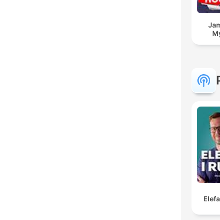
Jam
My
Elef