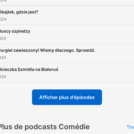
2024
Obajtek, gdzie jest?
2024
Ruscy szpiedzy
024
Jurgiel zawieszony! Wiemy dlaczego. Sprawdź.
024
Ucieczka Szmidta na Białoruś
024
Afficher plus d'épisodes
Plus de podcasts Comédie
Tou