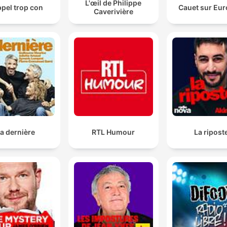
L'œil de Philippe
ppel trop con
Cauet sur Eur
Caverivière
a dernière
RTL Humour
La ripost