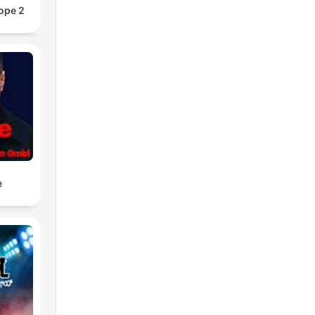
ope 2
e