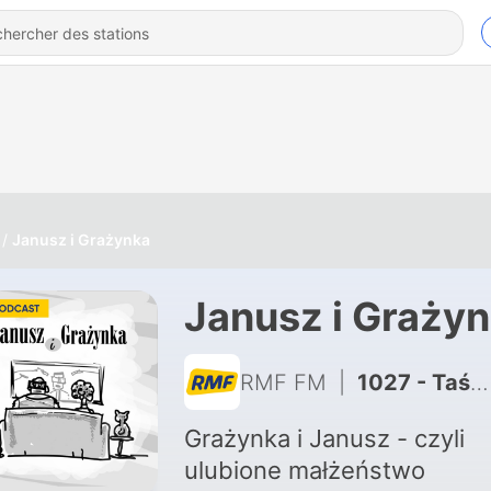
Janusz i Grażynka
Janusz i Graży
RMF FM
|
1027 - Taśmy Ziobry
Grażynka i Janusz - czyli
ulubione małżeństwo