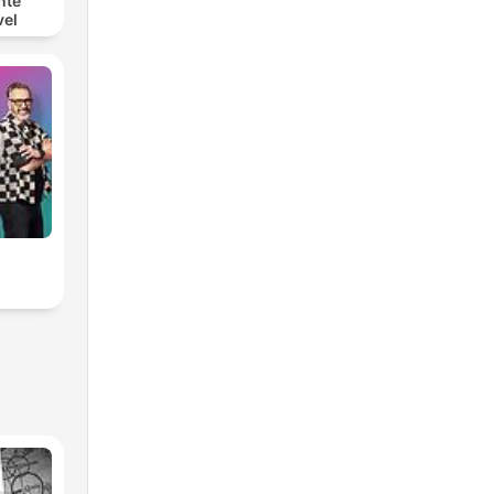
nte
vel