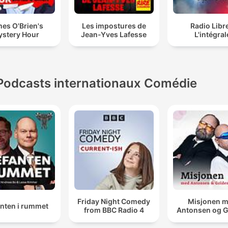
es O'Brien's
Les impostures de
Radio Libre
stery Hour
Jean-Yves Lafesse
L'intégral
Podcasts internationaux Comédie
Friday Night Comedy
Misjonen 
anten i rummet
from BBC Radio 4
Antonsen og 