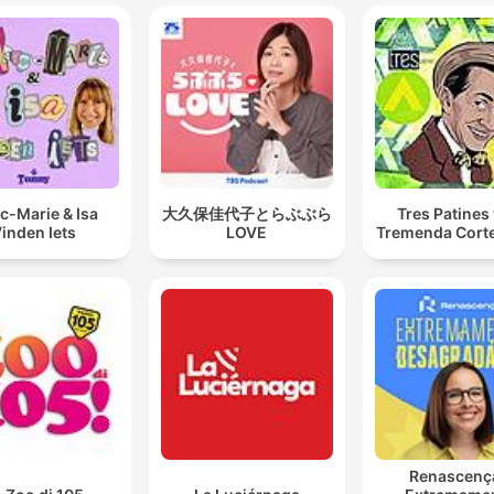
c-Marie & Isa
大久保佳代子とらぶぶら
Tres Patines 
inden Iets
LOVE
Tremenda Cort
Renascenç