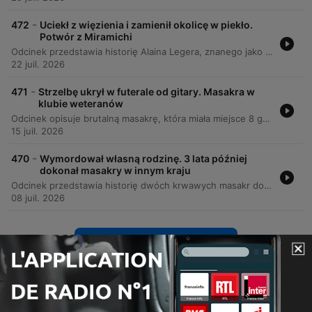
-
472
Uciekł z więzienia i zamienił okolicę w piekło.
Potwór z Miramichi
Odcinek przedstawia historię Alaina Legera, znanego jako Potwór z Miramichi, który w 1989 roku terroryzował prowincję Nowy Brunszwik w Kanadzie. Po ucieczce ze szpitala podczas transportu więźnia, Leger przez siedem miesięcy dokonywał brutalnych morderstw, unikając wykrycia dzięki doskonałej znajomości lokalnych lasów i umiejętnościom przetrwania. Narracja szczegółowo opisuje serię zbrodni, w tym ataki na starsze kobiety oraz księdza, a także narastającą histerię społeczną w regionie. Kluczowym elementem historii jest przełom w krymulaistyce, gdyż to właśnie badania DNA stały się głównym dowodem, który doprowadził do skazania sprawcy i zakończył jego krwawą odyseję.
22 juil. 2026
-
471
Strzelbę ukrył w futerale od gitary. Masakra w
klubie weteranów
Odcinek opisuje brutalną masakrę, która miała miejsce 8 grudnia 2001 roku w klubie RSA w Panmure, Nowa Zelandia. Sprawcą był William Dwayne Bell, młody recydywista z ponad setką wyroków, który dokonał ataku z motywacji zemsty oraz chęci kradzieży pieniędzy po swoim zwolnieniu z pracy w tym miejscu. Podczas ataku Bell zastrzelił trzy osoby i dotkliwie ranił czwartą, używając strzelby nie tylko do strzałów, ale także jako narzędzia tortur. Zbrodnia ta wstrząsnęła Nową Zelandią, doprowadziła do zaostrzenia prawa dotyczącego zwolnień warunkowych i zakończyła się wyrokiem dożywocia dla sprawcy.
15 juil. 2026
-
470
Wymordował własną rodzinę. 3 lata później
dokonał masakry w innym kraju
Odcinek przedstawia historię dwóch krwawych masakr dokonanych przez tę samą osobę: Adrogo, syna Urwinio, znanego później jako William Unek. Pierwsza zbrodnia miała miejsce w 1954 roku w Kongu Belgijskim, gdzie sprawca wymordował 20 członków swojej rodziny z powodu rzekomego sabotażu jego małżeństwa przez magię i klątwy. Po ucieczce do Tanganyki, mężczyzna przyjął nową tożsamość i wstąpił do policji, by w 195łych latach dokonać serii brutalnych ataków w Malampace, w których zginęło kilkadziesiąt osób. Narracja śledzi drogę ucieczki mordercy, proces identyfikacji jego prawdziwej tożsamości przez dawnego sąsiada oraz dramatyczne okoliczności jego pojmania podczas obławy. Dokumentacja obejmuje szczegóły dotyczące motywów, przebiegu ataków na funkcjonariuszy oraz tragiczny bilans ofiar, łącząc te wydarzenia z późniejszymi masowymi strzelaninami w historii świata.
08 juil. 2026
Afficher plus d'épisodes
Tout voir