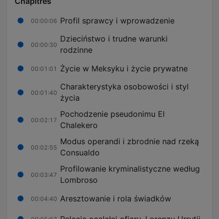
Chapitres
Profil sprawcy i wprowadzenie
00:00:06
Dzieciństwo i trudne warunki
00:00:30
rodzinne
Życie w Meksyku i życie prywatne
00:01:01
Charakterystyka osobowości i styl
00:01:40
życia
Pochodzenie pseudonimu El
00:02:17
Chalekero
Modus operandi i zbrodnie nad rzeką
00:02:55
Consualdo
Profilowanie kryminalistyczne według
00:03:47
Lombroso
Aresztowanie i rola świadków
00:04:40
Relacja ocalałej ofiary, Lorenzy Urrutii