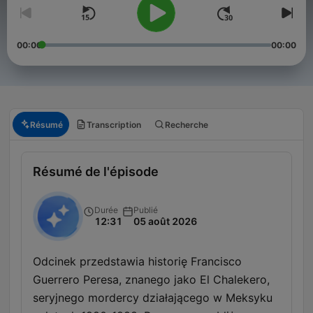
00:00
00:00
Résumé
Transcription
Recherche
Résumé de l'épisode
Durée
Publié
12:31
05 août 2026
Odcinek przedstawia historię Francisco
Guerrero Peresa, znanego jako El Chalekero,
seryjnego mordercy działającego w Meksyku