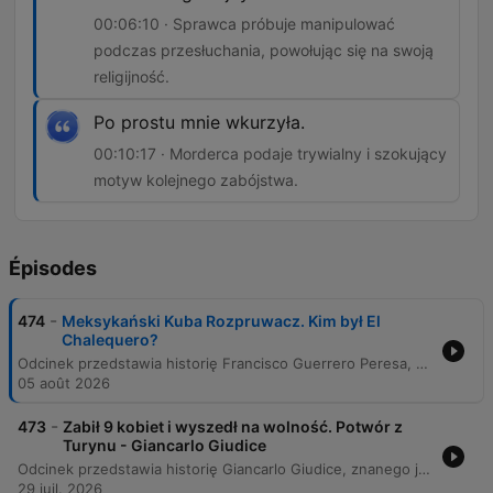
00:06:10 · Sprawca próbuje manipulować
podczas przesłuchania, powołując się na swoją
religijność.
Po prostu mnie wkurzyła.
00:10:17 · Morderca podaje trywialny i szokujący
motyw kolejnego zabójstwa.
Épisodes
-
474
Meksykański Kuba Rozpruwacz. Kim był El
Chalequero?
Odcinek przedstawia historię Francisco Guerrero Peresa, znanego jako El Chalekero, seryjnego mordercy działającego w Meksyku w latach 1880-1888. Program przybliża tragiczne losy jego ofiar, makabryczny modus operandi sprawcy oraz proces kryminalistyczny, który doprowadził do jego ujęcia. Narracja obejmuje również wątek kontrowersyjnego skrócenia kary przez dyktatora Porfirio Diaza oraz późniejszą ponowną działalność przestępczą mordercy. Analiza skupia się na profilu psychologicznym sprawcy, który mimo pozornej religijności i zamiłowania do elegancji, wykazywał skrajne okrucieństwo. Słuchacz poznaje kulisy śledztwa prowadzonego przez detektywa Francisco Chaveza oraz historię ocalałej ofiary, która odegrała kluczową rolę w demaskacji mordercy.
05 août 2026
-
473
Zabił 9 kobiet i wyszedł na wolność. Potwór z
Turynu - Giancarlo Giudice
Odcinek przedstawia historię Giancarlo Giudice, znanego jako Potwór z Turynu, który w latach 1983–1986 zamordował dziewięć kobiet. Motywem jego zbrodni była nienawiść do kobiet, zakorzeniona w traumatycznym dzieciństwie, przemocy ze strony ojca oraz porzuceniu przez niego na rzecz nowej żony. Tekst opisuje przebieg jego działalności jako kierowcy ciężarówki, wykorzystującego pracę do atakowania prostytutek. Po serii brutalnych morderstw Giudice został schwytany podczas rutynowej kontroli drogowej i przyznał się do winy. Mimo wyroków więzienia, po ponad 22 latach został zwolniony warunkowo i obecnie przebywa w ukryciu pod zmienioną tożsamością.
29 juil. 2026