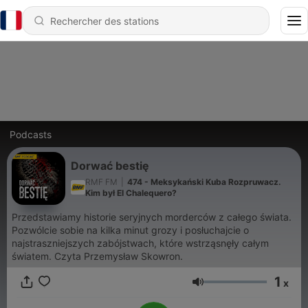
Podcasts
Dorwać bestię
RMF FM
|
474 - Meksykański Kuba Rozpruwacz.
Kim był El Chalequero?
Przedstawiamy historie seryjnych morderców z całego świata.
Pozwólcie sobie na kilka minut grozy i posłuchajcie o
najstraszniejszych zabójstwach, które wstrząsnęły całym
światem. Czyta Przemysław Skowron.
1
x
Volume