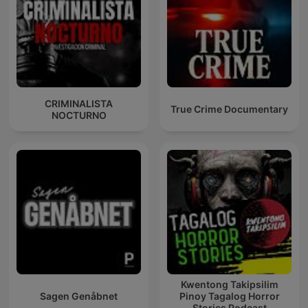
CRIMINALISTA
True Crime Documentary
NOCTURNO
Kwentong Takipsilim
Sagen Genåbnet
Pinoy Tagalog Horror
Stories Podcast