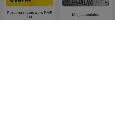
Poranna rozmowa w RMF
Misja specjalna
FM
Felieton Tomasza
Popołudniowa rozmowa
Olbratowskiego
w RMF FM