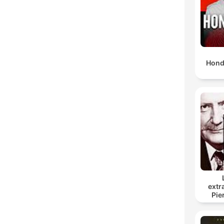
Hond
extr
Pie