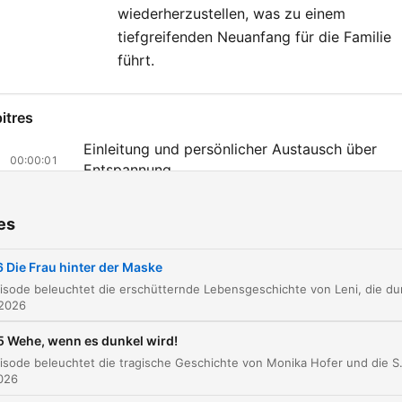
wiederherzustellen, was zu einem
tiefgreifenden Neuanfang für die Familie
führt.
itres
Einleitung und persönlicher Austausch über
00:00:01
Entspannung
Lenis Geschichte: Sehnsucht, Krankheit und
00:03:42
Verlust
es
Die Diagnose Lennox-Syndrom und die Ursac
00:08:05
 Die Frau hinter der Maske
durch einen Sturz
Die Rolle der Familie: Die fürsorgliche Oma un
 2026
00:13:05
die kalte Mutter
 Wehe, wenn es dunkel wird!
Die Grausamkeit der Mutter und die körperlich
00:15:23
Diese Episode beleuchtet die tragische Geschichte von Monika Hofer und die Serie wahlloser Schusswaffentaten in Seminole Heights, Tampa. Was als friedliches Leben in
Misshandlung
2026
Die Atmosphäre zu Hause und die Bindung an 