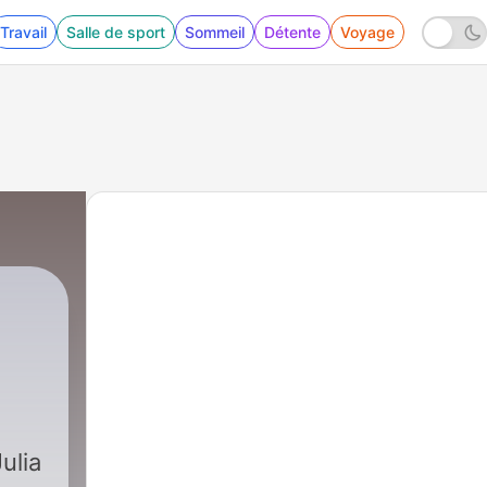
Travail
Salle de sport
Sommeil
Détente
Voyage
7 - #96 Die Frau hinter der Maske
ulia