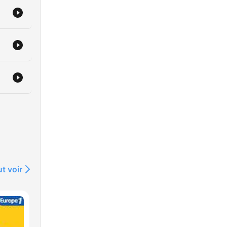
U-
uch
t voir