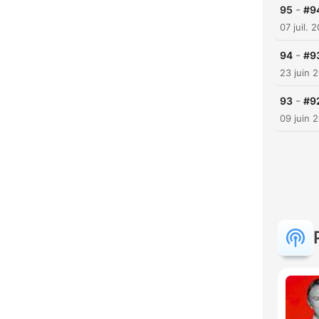
-
95
#9
07 juil. 
-
94
#93
23 juin 
-
93
#92
09 juin 
C
Mome