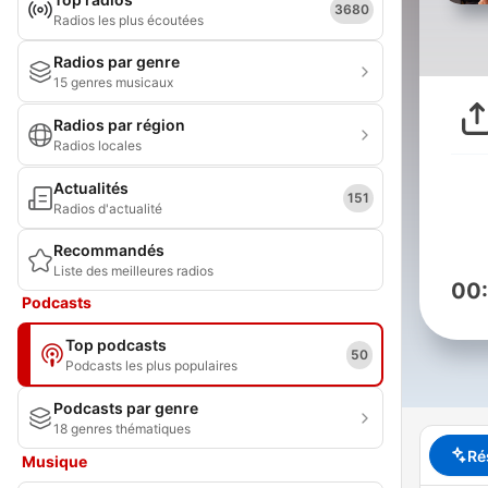
3680
Radios les plus écoutées
Radios par genre
15 genres musicaux
Radios par région
Radios locales
Actualités
151
Radios d'actualité
Recommandés
Liste des meilleures radios
00
Podcasts
Top podcasts
50
Podcasts les plus populaires
Podcasts par genre
18 genres thématiques
Ré
Musique