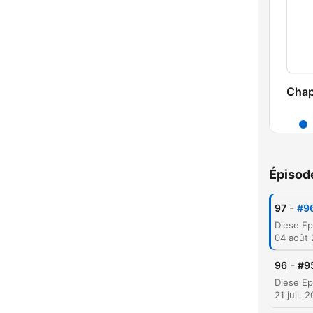
Chap
Épisod
-
97
#96
04 août
-
96
#95
21 juil. 