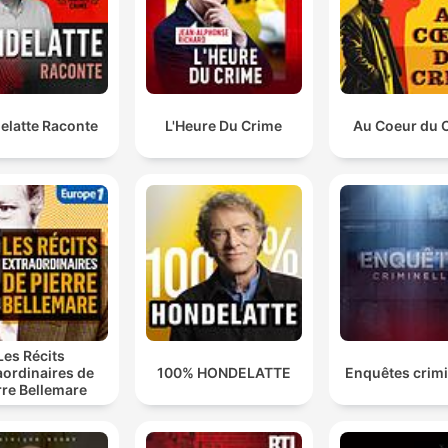
Muskulatur nach einem Anfall völlig steif wurde.
00:11:11 · Leni beschreibt das beklemmende Gefühl der
Lähmung während eines epileptischen Anfalls.
elatte Raconte
L'Heure Du Crime
Au Coeur du 
Meine Mutter hat mich geschlagen, gekniffen und mi
auch schon mal in einem Zimmer eingesperrt und zwö
Stunden dort gelassen.
00:16:26 · Leni berichtet von den körperlichen Misshandlunge
die sie durch ihre Mutter erlitten hat.
Also die lässt die elfjährige Tochter einfach absichtlic
in der U-Bahn zurück, lässt die weiterfahren und sie
steigt einfach eiskalt aus.
Les Récits
00:31:34 · Die Schilderung des extremen Vertrauensbruchs d
aordinaires de
100% HONDELATTE
Enquêtes crimi
Mutter während des London-Besuchs.
rre Bellemare
hilflos, einsam, verlassen, ständig abgeschoben. Und 