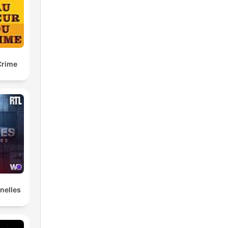
Crime
ch
lf
n,
h
er
nelles
ich