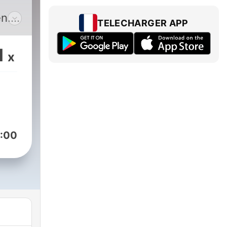
n.
TELECHARGER APP
in
in
1
x
d
e
i
und
:00
ulia
che
 von
eren