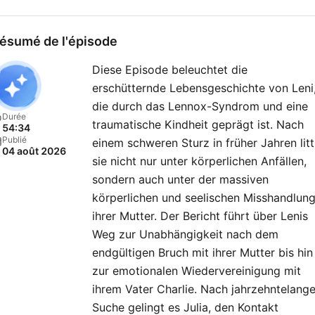
werden die Zuhörer um
Mithilfe gebeten. Jede
ésumé de l'épisode
Geschichte hat einen neue
Diese Episode beleuchtet die
überraschenden Ausgang.
erschütternde Lebensgeschichte von Leni
True Crime trifft Emotion –
die durch das Lennox-Syndrom und eine
„Julia Leischik: Spurlos“, all
Durée
traumatische Kindheit geprägt ist. Nach
54:34
zwei Wochen neu am
Publié
einem schweren Sturz in früher Jahren litt
04 août 2026
Mittwoch. Du möchtest
sie nicht nur unter körperlichen Anfällen,
Werbung in diesem Podcas
sondern auch unter der massiven
schalten? Dann erfahre hie
körperlichen und seelischen Misshandlun
ihrer Mutter. Der Bericht führt über Lenis
mehr über die
Weg zur Unabhängigkeit nach dem
Werbemöglichkeiten bei
endgültigen Bruch mit ihrer Mutter bis hin
Seven.One Audio:
zur emotionalen Wiedervereinigung mit
https://www.seven.one/por
ihrem Vater Charlie. Nach jahrzehntelange
audio
Suche gelingt es Julia, den Kontakt