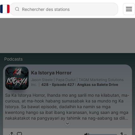
Podcasts
Ka Istorya Horror
Jason Steele | Papa Dudut | TAGM Marketing Solutions
Inc.
|
428 - Episode 427 : Angkas sa Balete Drive
Sa Ka Istorya Horror, Ihanda mo ang sarili mo na kilabutan, ma-
curious, at ma-hook habang sumasabak ka sa mundo ng Ka
Istorya. Sa bawat episode, dadalhin ka namin sa mga
kwentong hango sa ibat ibang karanasan, kung saan ang mga
nakakatakot na pangyayari ay tahimik na nag-aabang sa dilim.
Narrated by Jason Steele and produced by Papa Dudut. For
brand partnerships, advertisements, or other collaboration
1