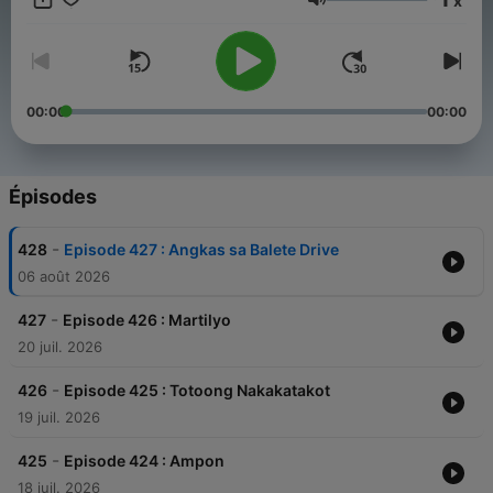
x
opportunities with our podcast, please contact our marketing
Volume
at jairuzricafrente@gmail.com and TAGM Marketing Solutions
Inc.
00:00
00:00
Épisodes
-
428
Episode 427 : Angkas sa Balete Drive
06 août 2026
-
427
Episode 426 : Martilyo
20 juil. 2026
-
426
Episode 425 : Totoong Nakakatakot
19 juil. 2026
-
425
Episode 424 : Ampon
18 juil. 2026